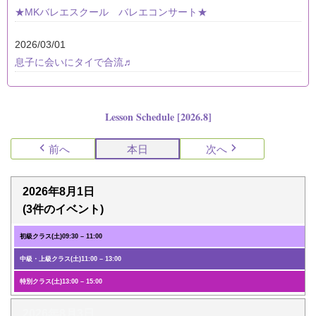
★MKバレエスクール バレエコンサート★
2026/03/01
息子に会いにタイで合流♬
Lesson Schedule [2026.8]
前へ
本日
次へ
2026年8月1日
(3件のイベント)
初級クラス(土)
09:30
–
11:00
中級・上級クラス(土)
11:00
–
13:00
特別クラス(土)
13:00
–
15:00
2026年8月3日