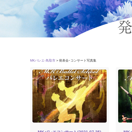
MKバレエ-鳥取市
>
発表会･コンサート写真集