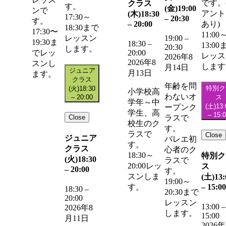
です。
クラス
す。
(金)
19:00
ンで
アント
(木)
18:30
17:30～
–
20:30
す。
–
20:00
あり)
18:30まで
17:30〜
11:00
レッスン
19:00
–
19:30ま
18:30
–
13:00
20:30
します。
20:00
でレッ
レッス
2026年8
2026年8
スンし
します
月14日
ジュニア
月13日
ます。
クラス
年齢を問
特別ク
(火)
18:30
小学校高
わないオ
–
20:00
ス
学年～中
(土)
13:
ープンク
学生、高
–
15:
Close
ラスで
校生のク
す。
ラスで
Close
ジュニア
バレエ初
す。
クラス
心者のク
18:30～
特別ク
(火)
18:30
ラスで
20:00レッ
ス
–
20:00
す。
スンしま
(土)
13:
19:00～
–
15:00
す。
18:30
–
20:30まで
20:00
レッスン
13:00
–
2026年8
します。
15:00
月11日
2026年