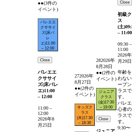
Close
●●
(3件の
イベント)
初級ク
ス
バレエエ
(土)
09:
クササイ
–
11:00
ズ(床バ
レ
エ)
11:00
09:30
–
–
12:00
11:00
2026年
Close
28
2026年
月29日
8月28日
バレエエ
年齢を
●●
(2件の
27
2026年
クササイ
わない
イベント)
8月27日
ズ(床バレ
ープン
●●
(2件の
エ)
11:00
ラスで
ジュニア
イベント)
–
12:00
す。
クラス
(金)
17:30
バレエ
キッズク
–
19:00
11:00
–
心者の
ラス
12:00
ラスで
(木)
17:30
2026年8
Close
す。
–
18:30
月25日
9:30〜
ジュニア