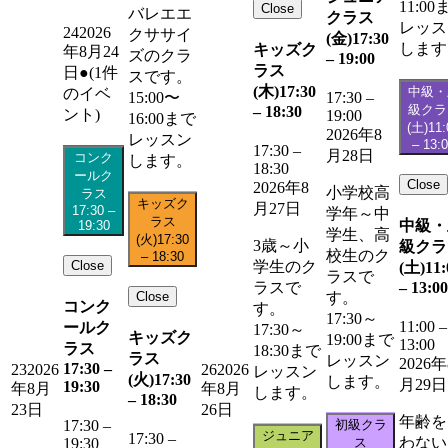
11:00
Close
バレエエ
クラス
レッス
24
2026
クササイ
(金)
17:30
します
キッズク
年8月24
ズのクラ
–
19:00
ラス
日
●
(1件
スです。
(木)
17:30
中級・
のイベ
15:00〜
17:30
–
級クラ
–
18:30
ント)
19:00
16:00まで
(土)
11:
2026年8
レッスン
–
13:
17:30
–
月28日
コンク
します。
18:30
ールク
Close
2026年8
小学校高
ラス
キッズク
月27日
17:30
–
学年～中
ラス
中級・
19:30
学生、高
(火)
17:30
3歳～小
級クラ
校生のク
–
18:30
Close
学生のク
(土)
11:
ラスで
–
13:00
ラスで
Close
す。
コンク
す。
17:30～
11:00
–
ールク
17:30～
キッズク
19:00まで
13:00
ラス
18:30まで
ラス
レッスン
2026年
17:30
–
23
2026
26
2026
レッスン
(火)
17:30
します。
月29日
19:30
年8月
年8月
します。
–
18:30
23日
26日
年齢を
初級クラ
17:30
–
ジュニア
17:30
–
わない
ス
19:30