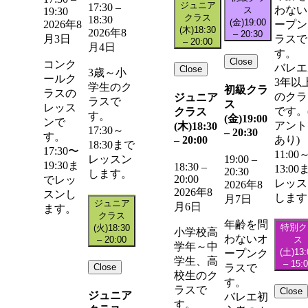
ジュニア
17:30
–
わない
ス
19:30
クラス
18:30
(金)
19:00
ープン
2026年8
(木)
18:30
2026年8
–
20:30
ラスで
月3日
–
20:00
月4日
す。
Close
コンク
バレエ
Close
3歳～小
ールク
3年以
学生のク
初級クラ
ラスの
のクラ
ジュニア
ラスで
ス
レッス
です。
クラス
す。
(金)
19:00
ンで
アント
(木)
18:30
17:30～
–
20:30
す。
–
20:00
あり)
18:30まで
17:30〜
11:00
レッスン
19:00
–
19:30ま
18:30
–
13:00
20:30
します。
20:00
でレッ
レッス
2026年8
2026年8
スンし
します
月7日
ジュニア
月6日
ます。
クラス
年齢を問
特別ク
(火)
18:30
小学校高
わないオ
–
20:00
ス
学年～中
(土)
13:
ープンク
学生、高
–
15:
Close
ラスで
校生のク
す。
ラスで
Close
ジュニア
バレエ初
す。