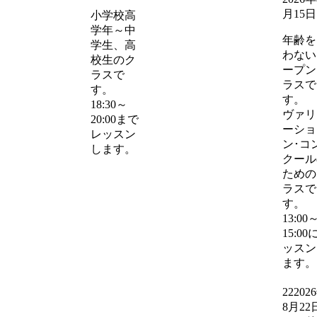
月15日
小学校高
学年～中
年齢を
学生、高
わない
校生のク
ープン
ラスで
ラスで
す。
す。
18:30～
ヴァリ
20:00まで
ーショ
レッスン
ン･コ
します。
クール
ための
ラスで
す。
13:00
15:00
ッスン
ます。
22
202
8月22