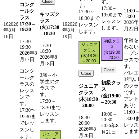
Close
す。
コンク
す。
17:30～
11:00
–
ールク
17:30～
キッズク
19:00まで
13:00
ラス
18:30まで
ラス
レッスン
2026年
17:30
–
16
2026
19
2026
レッスン
(火)
17:30
します。
月22日
19:30
年8月
年8月
します。
–
18:30
16日
19日
年齢を
初級クラ
17:30
–
ジュニア
17:30
–
わない
ス
19:30
クラス
18:30
(金)
19:00
2026年8
ープン
(木)
18:30
2026年8
–
20:30
月17日
ラスで
–
20:00
月18日
す。
Close
コンク
バレエ
Close
3歳～小
ールク
3年以
学生のク
初級クラ
ラスの
のクラ
ジュニア
ラスで
ス
レッス
です。
クラス
す。
(金)
19:00
ンで
アント
(木)
18:30
17:30～
–
20:30
す。
–
20:00
あり)
18:30まで
17:30〜
11:00
レッスン
19:00
–
19:30ま
18:30
–
13:00
20:30
します。
20:00
でレッ
レッス
2026年8
2026年8
スンし
します
月21日
ジュニア
月20日
ます。