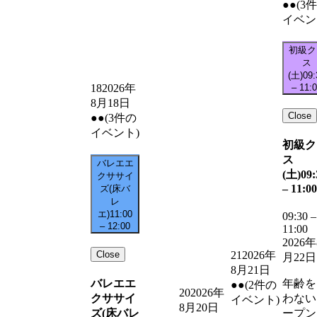
●●
(3
イベン
初級ク
ス
(土)
09:
–
11:
18
2026年
8月18日
Close
●●
(3件の
イベント)
初級ク
ス
バレエエ
(土)
09:
クササイ
–
11:00
ズ(床バ
レ
エ)
11:00
09:30
–
–
12:00
11:00
2026年
Close
21
2026年
月22日
8月21日
バレエエ
年齢を
●●
(2件の
20
2026年
クササイ
わない
イベント)
8月20日
ズ(床バレ
ープン