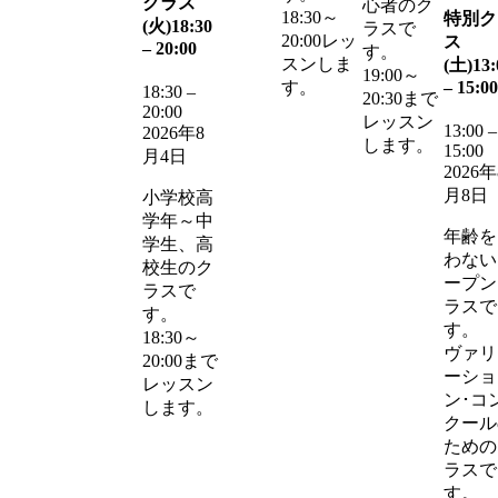
クラス
心者のク
18:30～
特別ク
(火)
18:30
ラスで
20:00レッ
ス
–
20:00
す。
スンしま
(土)
13:
19:00～
–
15:00
す。
18:30
–
20:30まで
20:00
レッスン
13:00
–
2026年8
します。
15:00
月4日
2026年
月8日
小学校高
学年～中
年齢を
学生、高
わない
校生のク
ープン
ラスで
ラスで
す。
す。
18:30～
ヴァリ
20:00まで
ーショ
レッスン
ン･コ
します。
クール
ための
ラスで
す。