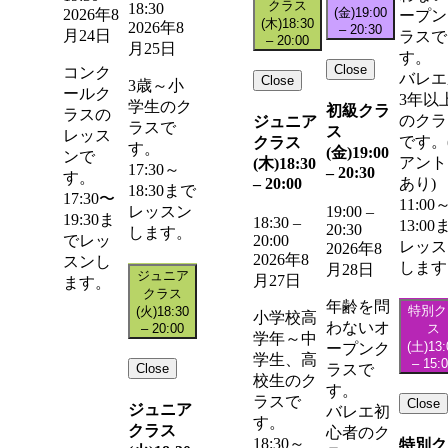
クラス
18:30
(金)
19:00
2026年8
ープン
(木)
18:30
2026年8
–
20:30
月24日
ラスで
–
20:00
月25日
す。
Close
コンク
バレエ
Close
3歳～小
ールク
3年以
学生のク
初級クラ
ラスの
のクラ
ジュニア
ラスで
ス
レッス
です。
クラス
す。
(金)
19:00
ンで
アント
(木)
18:30
17:30～
–
20:30
す。
–
20:00
あり)
18:30まで
17:30〜
11:00
レッスン
19:00
–
19:30ま
18:30
–
13:00
20:30
します。
20:00
でレッ
レッス
2026年8
2026年8
スンし
します
月28日
ジュニア
月27日
ます。
クラス
年齢を問
特別ク
(火)
18:30
小学校高
わないオ
–
20:00
ス
学年～中
(土)
13:
ープンク
学生、高
–
15:
Close
ラスで
校生のク
す。
ラスで
Close
ジュニア
バレエ初
す。
クラス
心者のク
18:30～
特別ク