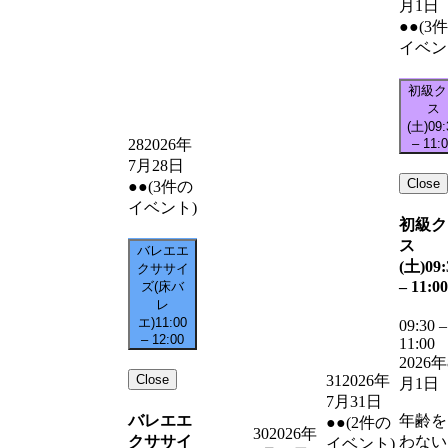
月1日
●●
(3
イベン
初級ク
ス
(土)
09:
–
11:
28
2026年
7月28日
Close
●●
(3件の
イベント)
初級ク
ス
バレエエ
(土)
09:
クササイ
–
11:00
ズ(床バ
レ
エ)
11:00
09:30
–
–
12:00
11:00
2026年
Close
31
2026年
月1日
7月31日
バレエエ
年齢を
●●
(2件の
30
2026年
クササイ
わない
イベント)