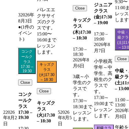
9:30〜
ジュニア
11:00
Close
バレエエ
クラス
レッス
3
2026年
クササイ
(金)
17:30
します
キッズク
8月3日
ズのクラ
–
19:00
ラス
●
(1件の
スです。
(木)
17:30
中級・
イベン
15:00〜
17:30
–
級クラ
–
18:30
19:00
ト)
16:00まで
(土)
11:
2026年8
レッスン
–
13:
17:30
–
月7日
コンク
します。
18:30
ールク
Close
2026年8
小学校高
ラス
キッズク
月6日
17:30
–
学年～中
ラス
中級・
19:30
学生、高
(火)
17:30
3歳～小
級クラ
校生のク
–
18:30
学生のク
Close
(土)
11:
ラスで
–
13:00
ラスで
Close
す。
コンク
す。
17:30～
11:00
–
ールク
17:30～
キッズク
19:00まで
13:00
ラス
18:30まで
ラス
レッスン
2026年
17:30
–
2
2026
5
2026
レッスン
(火)
17:30
します。
月8日
19:30
年8月2
年8月5
します。
–
18:30
日
日
年齢を
初級クラ
17:30
–