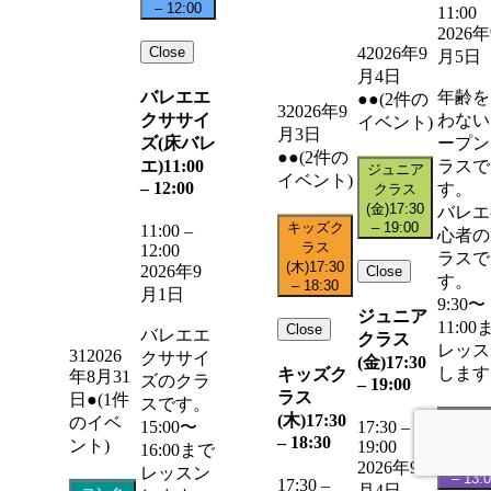
–
12:00
11:00
2026年
Close
4
2026年9
月5日
月4日
バレエエ
年齢を
●●
(2件の
3
2026年9
クササイ
わない
イベント)
月3日
ズ(床バレ
ープン
●●
(2件の
エ)
11:00
ラスで
ジュニア
イベント)
–
12:00
す。
クラス
(金)
17:30
バレエ
キッズク
–
19:00
11:00
–
心者の
ラス
12:00
ラスで
(木)
17:30
2026年9
Close
す。
–
18:30
月1日
9:30〜
ジュニア
11:00
Close
バレエエ
クラス
レッス
31
2026
クササイ
(金)
17:30
します
キッズク
年8月31
ズのクラ
–
19:00
ラス
日
●
(1件
スです。
(木)
17:30
中級・
のイベ
15:00〜
17:30
–
級クラ
–
18:30
ント)
19:00
16:00まで
(土)
11:
2026年9
レッスン
–
13:
17:30
–
月4日