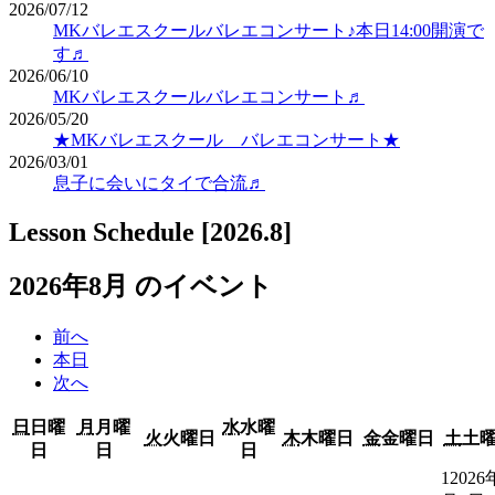
2026/07/12
MKバレエスクールバレエコンサート♪本日14:00開演で
す♬
2026/06/10
MKバレエスクールバレエコンサート♬
2026/05/20
★MKバレエスクール バレエコンサート★
2026/03/01
息子に会いにタイで合流♬
Lesson Schedule [2026.8]
2026年8月 のイベント
前へ
本日
次へ
日
日曜
月
月曜
水
水曜
火
火曜日
木
木曜日
金
金曜日
土
土
日
日
日
1
2026