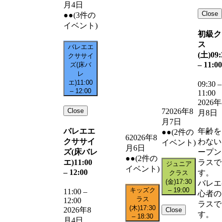
月4日
Close
●●
(3件の
イベント)
初級ク
ス
バレエエ
(土)
09:
クササイ
–
11:00
ズ(床バ
レ
エ)
11:00
09:30
–
–
12:00
11:00
2026年
Close
7
2026年8
月8日
月7日
バレエエ
年齢を
●●
(2件の
6
2026年8
クササイ
わない
イベント)
月6日
ズ(床バレ
ープン
●●
(2件の
エ)
11:00
ラスで
ジュニア
イベント)
–
12:00
す。
クラス
(金)
17:30
バレエ
キッズク
–
19:00
11:00
–
心者の
ラス
12:00
ラスで
(木)
17:30
2026年8
Close
す。
–
18:30
月4日