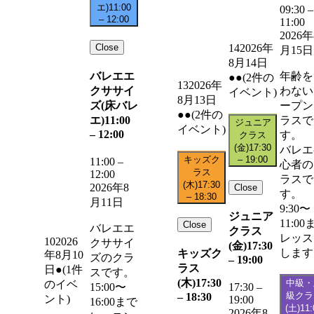
エ)
11:00
09:30
–
–
12:00
11:00
2026年
Close
14
2026年
月15日
8月14日
バレエエ
年齢を
●●
(2件の
13
2026年
クササイ
わない
イベント)
8月13日
ズ(床バレ
ープン
●●
(2件の
エ)
11:00
ラスで
ジュニア
イベント)
–
12:00
す。
クラス
(金)
17:30
バレエ
キッズク
–
19:00
11:00
–
心者の
ラス
12:00
ラスで
(木)
17:30
2026年8
Close
す。
–
18:30
月11日
9:30〜
ジュニア
11:00
Close
バレエエ
クラス
レッス
10
2026
クササイ
(金)
17:30
します
キッズク
年8月10
ズのクラ
–
19:00
ラス
日
●
(1件
スです。
(木)
17:30
中級・
のイベ
15:00〜
17:30
–
級クラ
–
18:30
ント)
19:00
16:00まで
(土)
11:
2026年8