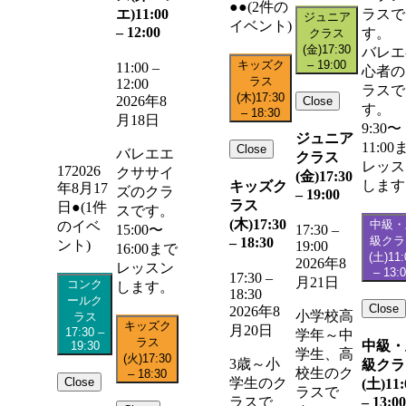
●●
(2件の
エ)
11:00
ラスで
ジュニア
イベント)
–
12:00
す。
クラス
(金)
17:30
バレエ
キッズク
–
19:00
11:00
–
心者の
ラス
12:00
ラスで
(木)
17:30
2026年8
Close
す。
–
18:30
月18日
9:30〜
ジュニア
11:00
Close
バレエエ
クラス
レッス
17
2026
クササイ
(金)
17:30
します
キッズク
年8月17
ズのクラ
–
19:00
ラス
日
●
(1件
スです。
(木)
17:30
中級・
のイベ
15:00〜
17:30
–
級クラ
–
18:30
ント)
19:00
16:00まで
(土)
11:
2026年8
レッスン
–
13:
17:30
–
月21日
コンク
します。
18:30
ールク
Close
2026年8
小学校高
ラス
キッズク
月20日
17:30
–
学年～中
ラス
中級・
19:30
学生、高
(火)
17:30
3歳～小
級クラ
校生のク
–
18:30
Close
学生のク
(土)
11:
ラスで
–
13:00
ラスで