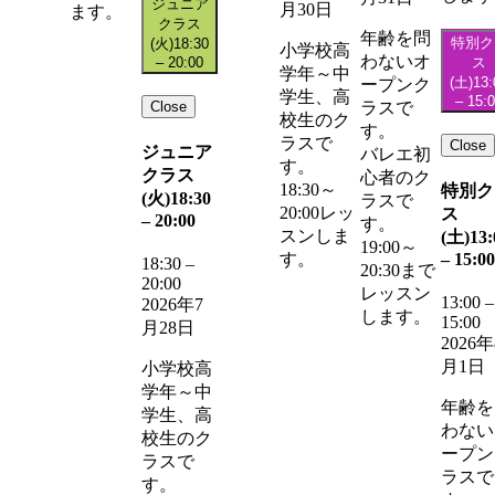
ジュニア
月30日
ます。
クラス
年齢を問
特別ク
(火)
18:30
小学校高
わないオ
–
20:00
ス
学年～中
(土)
13:
ープンク
学生、高
–
15:
Close
ラスで
校生のク
す。
ラスで
Close
ジュニア
バレエ初
す。
クラス
心者のク
18:30～
特別ク
(火)
18:30
ラスで
20:00レッ
ス
–
20:00
す。
スンしま
(土)
13:
19:00～
–
15:00
す。
18:30
–
20:30まで
20:00
レッスン
13:00
–
2026年7
します。
15:00
月28日
2026年
月1日
小学校高
学年～中
年齢を
学生、高
わない
校生のク
ープン
ラスで
ラスで
す。