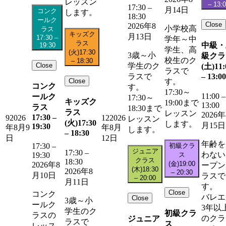
レッスン
–
13:
17:30
–
月14日
コンク
します。
18:30
ールク
Close
2026年8
小学校高
ラス
キッズク
月13日
17:30
–
学年～中
ラス
中級・
19:30
学生、高
(火)
17:30
3歳～小
級クラ
校生のク
–
18:30
Close
学生のク
(土)
11:
ラスで
–
13:00
ラスで
Close
す。
コンク
す。
17:30～
11:00
–
ールク
17:30～
キッズク
19:00まで
13:00
ラス
18:30まで
ラス
レッスン
2026年
17:30
–
9
2026
12
2026
レッスン
(火)
17:30
します。
月15日
19:30
年8月9
年8月
します。
–
18:30
日
12日
年齢を
初級クラ
17:30
–
ジュニア
17:30
–
わない
ス
19:30
クラス
18:30
(金)
19:00
2026年8
ープン
(木)
18:30
2026年8
–
20:30
月10日
ラスで
–
20:00
月11日
す。
Close
コンク
バレエ
Close
3歳～小
ールク
3年以
学生のク
初級クラ
ラスの
のクラ
ジュニア
ラスで
ス
レッス