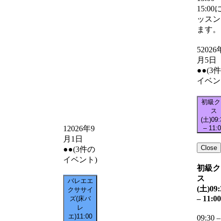
15:00
ッスン
ます。
5
2026
月5日
●●
(3
イベン
初級ク
ス
(土)
09:
–
11:
1
2026年9
月1日
Close
●●
(3件の
イベント)
初級ク
ス
バレエエ
(土)
09:
クササイ
–
11:00
ズ(床バ
レ
エ)
11:00
09:30
–