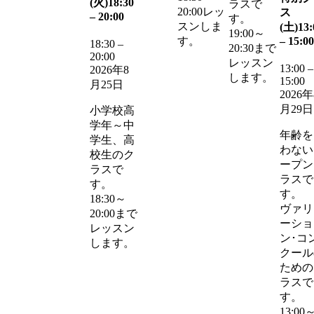
(火)
18:30
ラスで
20:00レッ
ス
–
20:00
す。
スンしま
(土)
13:
19:00～
–
15:00
す。
18:30
–
20:30まで
20:00
レッスン
13:00
–
2026年8
します。
15:00
月25日
2026年
月29日
小学校高
学年～中
年齢を
学生、高
わない
校生のク
ープン
ラスで
ラスで
す。
す。
18:30～
ヴァリ
20:00まで
ーショ
レッスン
ン･コ
します。
クール
ための
ラスで
す。
13:00