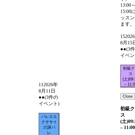
13:00
15:00
ッスン
ます。
15
202
8月15
●●
(3
イベン
初級ク
ス
(土)
09:
–
11:
11
2026年
8月11日
Close
●●
(3件の
イベント)
初級ク
ス
バレエエ
(土)
09:
クササイ
–
11:00
ズ(床バ
レ