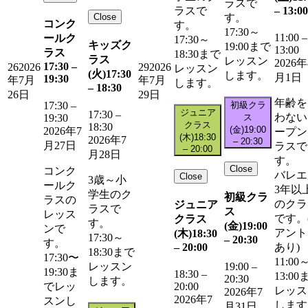
ラスで
–
13:00
ラスで
Close
す。
コンク
す。
17:30～
11:00
–
ールク
17:30～
キッズク
19:00まで
13:00
ラス
18:30まで
ラス
レッスン
2026年
17:30
–
26
2026
29
2026
レッスン
(火)
17:30
します。
月1日
19:30
年7月
年7月
します。
–
18:30
26日
29日
年齢を
初級クラ
17:30
–
ジュニア
17:30
–
わない
ス
19:30
クラス
18:30
(金)
19:00
2026年7
ープン
(木)
18:30
2026年7
–
20:30
月27日
ラスで
–
20:00
月28日
す。
Close
コンク
バレエ
Close
3歳～小
ールク
3年以
学生のク
初級クラ
ラスの
のクラ
ジュニア
ラスで
ス
レッス
です。
クラス
す。
(金)
19:00
ンで
アント
(木)
18:30
17:30～
–
20:30
す。
–
20:00
あり)
18:30まで
17:30〜
11:00
レッスン
19:00
–
19:30ま
18:30
–
13:00
20:30
します。
20:00
でレッ
レッス
2026年7
2026年7
スンし
します
月31日