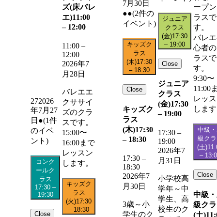
7月30日
ズ(床バレ
ープン
●●
(2件の
エ)
11:00
ラスで
ジュニア
イベント)
–
12:00
す。
クラス
(金)
17:30
バレエ
キッズク
–
19:00
11:00
–
心者の
ラス
12:00
ラスで
(木)
17:30
2026年7
Close
す。
–
18:30
月28日
9:30〜
ジュニア
11:00
Close
バレエエ
クラス
レッス
27
2026
クササイ
(金)
17:30
します
キッズク
年7月27
ズのクラ
–
19:00
ラス
日
●
(1件
スです。
(木)
17:30
中級・
のイベ
15:00〜
17:30
–
級クラ
–
18:30
ント)
19:00
16:00まで
(土)
11:
2026年7
レッスン
–
13:
17:30
–
月31日
コンク
します。
18:30
ールク
Close
2026年7
小学校高
ラス
キッズク
月30日
17:30
–
学年～中
ラス
中級・
19:30
学生、高
(火)
17:30
3歳～小
級クラ
校生のク
–
18:30
Close
学生のク
(土)
11: