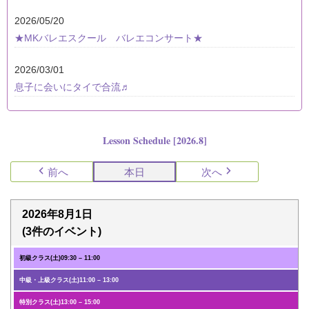
2026/05/20
★MKバレエスクール バレエコンサート★
2026/03/01
息子に会いにタイで合流♬
Lesson Schedule [2026.8]
前へ
本日
次へ
2026年8月1日
(3件のイベント)
初級クラス(土)
09:30
–
11:00
中級・上級クラス(土)
11:00
–
13:00
特別クラス(土)
13:00
–
15:00