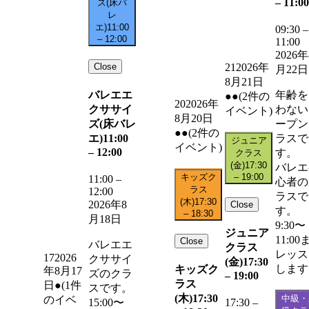
–
11:00
ズ(床バ
レ
エ)
11:00
09:30
–
–
12:00
11:00
2026年
Close
21
2026年
月22日
8月21日
バレエエ
年齢を
●●
(2件の
20
2026年
クササイ
わない
イベント)
8月20日
ズ(床バレ
ープン
●●
(2件の
エ)
11:00
ラスで
ジュニア
イベント)
–
12:00
す。
クラス
(金)
17:30
バレエ
キッズク
–
19:00
11:00
–
心者の
ラス
12:00
ラスで
(木)
17:30
2026年8
Close
す。
–
18:30
月18日
9:30〜
ジュニア
11:00
Close
バレエエ
クラス
レッス
17
2026
クササイ
(金)
17:30
します
キッズク
年8月17
ズのクラ
–
19:00
ラス
日
●
(1件
スです。
(木)
17:30
中級・
のイベ
15:00〜
17:30
–