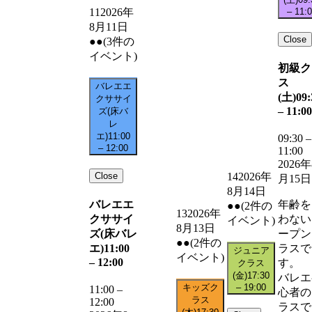
–
11:
11
2026年
8月11日
Close
●●
(3件の
イベント)
初級ク
ス
バレエエ
(土)
09:
クササイ
–
11:00
ズ(床バ
レ
エ)
11:00
09:30
–
–
12:00
11:00
2026年
Close
14
2026年
月15日
8月14日
バレエエ
年齢を
●●
(2件の
13
2026年
クササイ
わない
イベント)
8月13日
ズ(床バレ
ープン
●●
(2件の
エ)
11:00
ラスで
ジュニア
イベント)
–
12:00
す。
クラス
(金)
17:30
バレエ
キッズク
–
19:00
11:00
–
心者の
ラス
12:00
ラスで