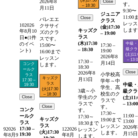
(木)
17:30
2026年8
Close
す。
–
18:30
月11日
9:30〜
ジュニア
11:00
Close
バレエエ
クラス
レッス
10
2026
クササイ
(金)
17:30
します
キッズク
年8月10
ズのクラ
–
19:00
ラス
日
●
(1件
スです。
(木)
17:30
中級・
のイベ
15:00〜
17:30
–
級クラ
–
18:30
ント)
19:00
16:00まで
(土)
11:
2026年8
レッスン
–
13:
17:30
–
月14日
コンク
します。
18:30
ールク
Close
2026年8
小学校高
ラス
キッズク
月13日
17:30
–
学年～中
ラス
中級・
19:30
学生、高
(火)
17:30
3歳～小
級クラ
校生のク
–
18:30
Close
学生のク
(土)
11:
ラスで
–
13:00
ラスで
Close
す。
コンク
す。
17:30～
11:00
–
ールク
17:30～
キッズク
19:00まで
13:00
ラス
18:30まで
ラス
レッスン
2026年
17:30
–
9
2026
12
2026
レッスン
(火)
17:30
します。
月15日
19:30
年8月9
年8月
します。