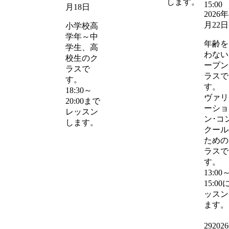
します。
15:00
月18日
2026年
月22日
小学校高
学年～中
年齢を
学生、高
わない
校生のク
ープン
ラスで
ラスで
す。
す。
18:30～
ヴァリ
20:00まで
ーショ
レッスン
ン･コ
します。
クール
ための
ラスで
す。
13:00
15:00
ッスン
ます。
29
202