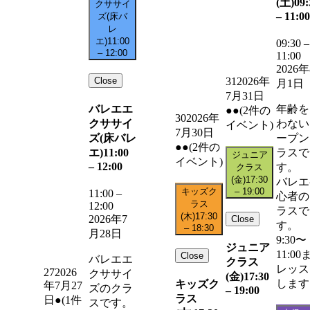
(土)
09:
クササイ
–
11:00
ズ(床バ
レ
エ)
11:00
09:30
–
–
12:00
11:00
2026年
Close
31
2026年
月1日
7月31日
バレエエ
年齢を
●●
(2件の
30
2026年
クササイ
わない
イベント)
7月30日
ズ(床バレ
ープン
●●
(2件の
エ)
11:00
ラスで
ジュニア
イベント)
–
12:00
す。
クラス
(金)
17:30
バレエ
キッズク
–
19:00
11:00
–
心者の
ラス
12:00
ラスで
(木)
17:30
2026年7
Close
す。
–
18:30
月28日
9:30〜
ジュニア
11:00
Close
バレエエ
クラス
レッス
27
2026
クササイ
(金)
17:30
します
キッズク
年7月27
ズのクラ
–
19:00
ラス
日
●
(1件
スです。