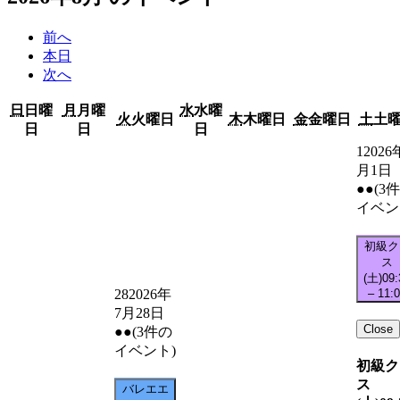
前へ
本日
次へ
日
日曜
月
月曜
水
水曜
火
火曜日
木
木曜日
金
金曜日
土
土
日
日
日
1
2026
月1日
●●
(3
イベン
初級ク
ス
(土)
09:
–
11:
28
2026年
7月28日
Close
●●
(3件の
イベント)
初級ク
ス
バレエエ