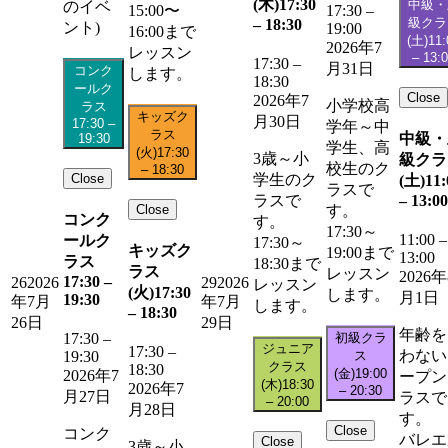
(木)
17:30
中級・
のイベ
15:00〜
17:30
–
級クラ
–
18:30
ント)
19:00
16:00まで
(土)
11:
2026年7
レッスン
–
13:
17:30
–
月31日
コンク
します。
18:30
ールク
Close
2026年7
小学校高
ラス
キッズク
月30日
17:30
–
学年～中
ラス
中級・
19:30
学生、高
(火)
17:30
3歳～小
級クラ
校生のク
–
18:30
Close
学生のク
(土)
11:
ラスで
–
13:00
ラスで
Close
す。
コンク
す。
17:30～
11:00
–
ールク
17:30～
キッズク
19:00まで
13:00
ラス
18:30まで
ラス
レッスン
2026年
17:30
–
26
2026
29
2026
レッスン
(火)
17:30
します。
月1日
19:30
年7月
年7月
します。
–
18:30
26日
29日
年齢を
初級クラ
17:30
–
ジュニア
17:30
–
わない
ス
19:30
クラス
18:30
(金)
19:00
2026年7
ープン
(木)
18:30
2026年7
–
20:30
月27日
ラスで
–
20:00
月28日
す。
Close
コンク
バレエ
Close
3歳～小