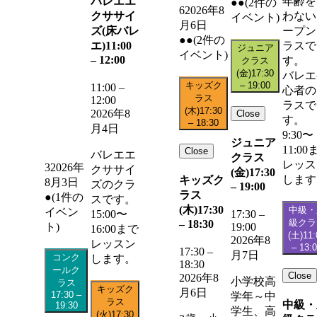
バレエエ
年齢を
●●
(2件の
6
2026年8
クササイ
わない
イベント)
月6日
ズ(床バレ
ープン
●●
(2件の
エ)
11:00
ラスで
ジュニア
イベント)
–
12:00
す。
クラス
(金)
17:30
バレエ
キッズク
–
19:00
11:00
–
心者の
ラス
12:00
ラスで
(木)
17:30
2026年8
Close
す。
–
18:30
月4日
9:30〜
ジュニア
11:00
Close
バレエエ
クラス
レッス
3
2026年
クササイ
(金)
17:30
します
キッズク
8月3日
ズのクラ
–
19:00
ラス
●
(1件の
スです。
(木)
17:30
中級・
イベン
15:00〜
17:30
–
級クラ
–
18:30
19:00
ト)
16:00まで
(土)
11:
2026年8
レッスン
–
13:
17:30
–
月7日
コンク
します。
18:30
ールク
Close
2026年8
小学校高
ラス
キッズク
月6日
17:30
–
学年～中
ラス
中級・
19:30
学生、高
(火)
17:30