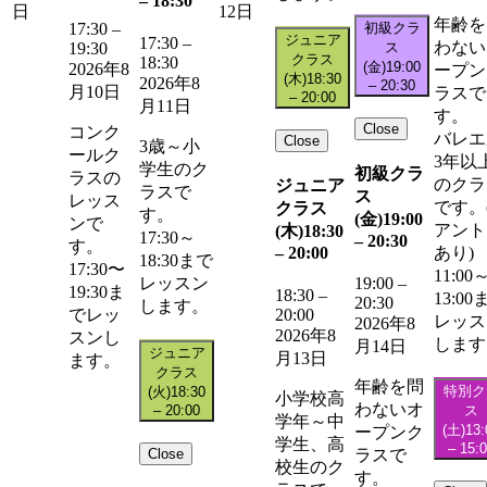
–
18:30
日
12日
年齢を
初級クラ
17:30
–
ジュニア
17:30
–
わない
ス
19:30
クラス
18:30
(金)
19:00
2026年8
ープン
(木)
18:30
2026年8
–
20:30
月10日
ラスで
–
20:00
月11日
す。
Close
コンク
バレエ
Close
3歳～小
ールク
3年以
学生のク
初級クラ
ラスの
のクラ
ジュニア
ラスで
ス
レッス
です。
クラス
す。
(金)
19:00
ンで
アント
(木)
18:30
17:30～
–
20:30
す。
–
20:00
あり)
18:30まで
17:30〜
11:00
レッスン
19:00
–
19:30ま
18:30
–
13:00
20:30
します。
20:00
でレッ
レッス
2026年8
2026年8
スンし
します
月14日
ジュニア
月13日
ます。
クラス
年齢を問
特別ク
(火)
18:30
小学校高
わないオ
–
20:00
ス
学年～中
(土)
13:
ープンク
学生、高
–
15:
Close
ラスで
校生のク
す。