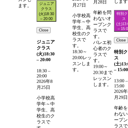
します
月28日
ジュニア
月27日
ます。
クラス
年齢を問
特別ク
(火)
18:30
小学校高
わないオ
–
20:00
ス
学年～中
(土)
13:
ープンク
学生、高
–
15:
Close
ラスで
校生のク
す。
ラスで
Close
ジュニア
バレエ初
す。
クラス
心者のク
18:30～
特別ク
(火)
18:30
ラスで
20:00レッ
ス
–
20:00
す。
スンしま
(土)
13:
19:00～
–
15:00
す。
18:30
–
20:30まで
20:00
レッスン
13:00
–
2026年8
します。
15:00
月25日
2026年
月29日
小学校高
学年～中
年齢を
学生、高
わない
校生のク
ープン
ラスで
ラスで
す。