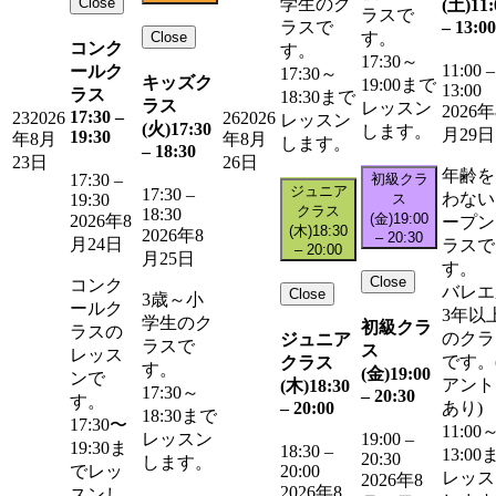
Close
学生のク
(土)
11:
ラスで
–
13:00
ラスで
Close
す。
コンク
す。
17:30～
11:00
–
ールク
17:30～
キッズク
19:00まで
13:00
ラス
18:30まで
ラス
レッスン
2026年
17:30
–
23
2026
26
2026
レッスン
(火)
17:30
します。
月29日
19:30
年8月
年8月
します。
–
18:30
23日
26日
年齢を
初級クラ
17:30
–
ジュニア
17:30
–
わない
ス
19:30
クラス
18:30
(金)
19:00
2026年8
ープン
(木)
18:30
2026年8
–
20:30
月24日
ラスで
–
20:00
月25日
す。
Close
コンク
バレエ
Close
3歳～小
ールク
3年以
学生のク
初級クラ
ラスの
のクラ
ジュニア
ラスで
ス
レッス
です。
クラス
す。
(金)
19:00
ンで
アント
(木)
18:30
17:30～
–
20:30
す。
–
20:00
あり)
18:30まで
17:30〜
11:00
レッスン
19:00
–
19:30ま
18:30
–
13:00
20:30
します。
20:00
でレッ
レッス
2026年8
2026年8
スンし