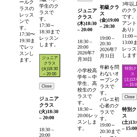
ールク
3年以
学生のク
初級クラ
ラスの
のクラ
ジュニア
ラスで
ス
レッス
です。
クラス
す。
(金)
19:00
ンで
アント
(木)
18:30
17:30～
–
20:30
す。
–
20:00
あり)
18:30まで
17:30〜
11:00
レッスン
19:00
–
19:30ま
18:30
–
13:00
20:30
します。
20:00
でレッ
レッス
2026年7
2026年7
スンし
します
月31日
ジュニア
月30日
ます。
クラス
年齢を問
特別ク
(火)
18:30
小学校高
わないオ
–
20:00
ス
学年～中
(土)
13:
ープンク
学生、高
–
15:
Close
ラスで
校生のク
す。
ラスで
Close
ジュニア
バレエ初
す。
クラス
心者のク
18:30～
特別ク
(火)
18:30
ラスで
20:00レッ
ス
–
20:00
す。
スンしま
(土)
13:
19:00～
–
15:00
す。
18:30
–
20:30まで
20:00