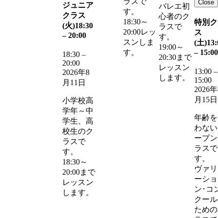
ラスで
Close
ジュニア
バレエ初
す。
クラス
心者のク
18:30～
特別ク
(火)
18:30
ラスで
20:00レッ
ス
–
20:00
す。
スンしま
(土)
13:
19:00～
–
15:00
す。
18:30
–
20:30まで
20:00
レッスン
13:00
–
2026年8
します。
15:00
月11日
2026年
月15日
小学校高
学年～中
年齢を
学生、高
わない
校生のク
ープン
ラスで
ラスで
す。
す。
18:30～
ヴァリ
20:00まで
ーショ
レッスン
ン･コ
します。
クール
ための