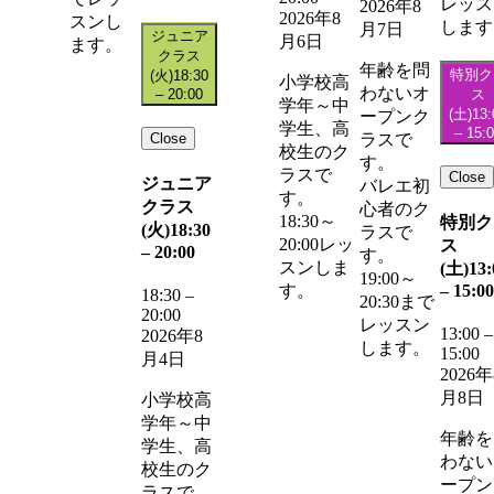
レッス
2026年8
2026年8
スンし
します
月7日
ジュニア
月6日
ます。
クラス
年齢を問
特別ク
(火)
18:30
小学校高
わないオ
–
20:00
ス
学年～中
(土)
13:
ープンク
学生、高
–
15:
Close
ラスで
校生のク
す。
ラスで
Close
ジュニア
バレエ初
す。
クラス
心者のク
18:30～
特別ク
(火)
18:30
ラスで
20:00レッ
ス
–
20:00
す。
スンしま
(土)
13:
19:00～
–
15:00
す。
18:30
–
20:30まで
20:00
レッスン
13:00
–
2026年8
します。
15:00
月4日
2026年
月8日
小学校高
学年～中
年齢を
学生、高
わない
校生のク
ープン
ラスで