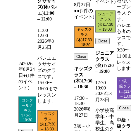
クササイ
わない
イベント)
8月27日
ズ(床バレ
ープン
●●
(2件の
エ)
11:00
ラスで
ジュニア
イベント)
–
12:00
す。
クラス
(金)
17:30
バレエ
キッズク
–
19:00
11:00
–
心者の
ラス
12:00
ラスで
(木)
17:30
2026年8
Close
す。
–
18:30
月25日
9:30〜
ジュニア
11:00
Close
バレエエ
クラス
レッス
24
2026
クササイ
(金)
17:30
します
キッズク
年8月24
ズのクラ
–
19:00
ラス
日
●
(1件
スです。
(木)
17:30
中級・
のイベ
15:00〜
17:30
–
級クラ
–
18:30
ント)
19:00
16:00まで
(土)
11:
2026年8
レッスン
–
13:
17:30
–
月28日
コンク
します。
18:30
ールク
Close
2026年8
小学校高
ラス
キッズク
月27日
17:30
–
学年～中
ラス
中級・
19:30
学生、高
(火)
17:30
3歳～小
級クラ
校生のク
–
18:30