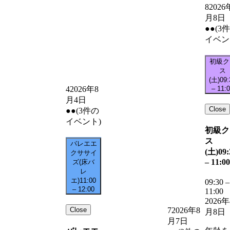
8
2026
月8日
●●
(3
イベン
初級ク
ス
(土)
09:
–
11:
4
2026年8
月4日
Close
●●
(3件の
イベント)
初級ク
ス
バレエエ
(土)
09:
クササイ
–
11:00
ズ(床バ
レ
エ)
11:00
09:30
–
–
12:00
11:00
2026年
Close
7
2026年8
月8日
月7日