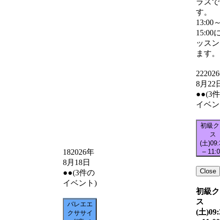
ラスで
す。
13:00
15:00
ッスン
ます。
22
202
8月22
●●
(3
イベン
初級ク
ス
(土)
09:
–
11:
18
2026年
8月18日
Close
●●
(3件の
イベント)
初級ク
ス
バレエエ
(土)
09:
クササイ