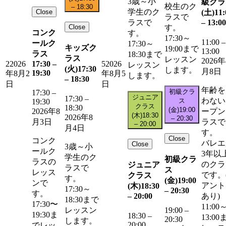
3歳～小
級クラ
校生のク
–
18:30
学生のク
Close
(土)
11:
ラスで
–
13:00
ラスで
Close
す。
コンク
す。
17:30～
11:00
–
ールク
17:30～
キッズク
19:00まで
13:00
ラス
18:30まで
ラス
レッスン
2026年
17:30
–
2
2026
5
2026
レッスン
(火)
17:30
します。
月8日
19:30
年8月2
年8月5
します。
–
18:30
日
日
年齢を
初級クラ
17:30
–
ジュニア
17:30
–
わない
ス
19:30
クラス
18:30
(金)
19:00
ープン
2026年8
(木)
18:30
2026年8
–
20:30
ラスで
月3日
–
20:00
月4日
す。
Close
コンク
バレエ
Close
3歳～小
ールク
3年以
学生のク
初級クラ
ラスの
のクラ
ジュニア
ラスで
ス
レッス
です。
クラス
す。
(金)
19:00
ンで
アント
(木)
18:30
17:30～
–
20:30
す。
–
20:00
あり)
18:30まで
17:30〜
11:00
レッスン
19:00
–
19:30ま
18:30
–
13:00
20:30
します。
20:00
でレッ