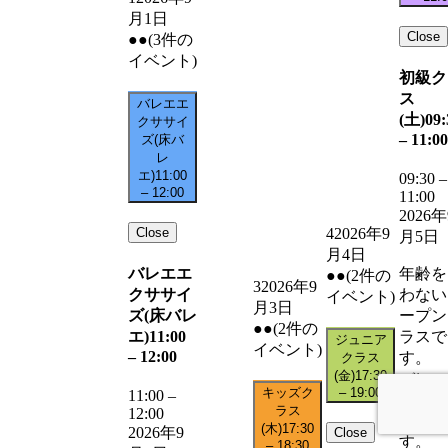
月1日
Close
●●
(3件の
イベント)
初級ク
ス
バレエエ
(土)
09:
クササイ
–
11:00
ズ(床バ
レ
エ)
11:00
09:30
–
–
12:00
11:00
2026年
Close
4
2026年9
月5日
月4日
バレエエ
年齢を
●●
(2件の
3
2026年9
クササイ
わない
イベント)
月3日
ズ(床バレ
ープン
●●
(2件の
エ)
11:00
ラスで
ジュニア
イベント)
–
12:00
す。
クラス
(金)
17:30
バレエ
キッズク
–
19:00
11:00
–
心者の
ラス
12:00
ラスで
(木)
17:30
2026年9
Close
す。
–
18:30