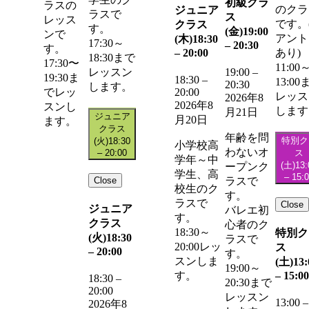
初級クラ
ラスの
のクラ
ジュニア
ラスで
ス
レッス
です。
クラス
す。
(金)
19:00
ンで
アント
(木)
18:30
17:30～
–
20:30
す。
–
20:00
あり)
18:30まで
17:30〜
11:00
レッスン
19:00
–
19:30ま
18:30
–
13:00
20:30
します。
20:00
でレッ
レッス
2026年8
2026年8
スンし
します
月21日
ジュニア
月20日
ます。
クラス
年齢を問
特別ク
(火)
18:30
小学校高
わないオ
–
20:00
ス
学年～中
(土)
13:
ープンク
学生、高
–
15:
Close
ラスで
校生のク
す。
ラスで
Close
ジュニア
バレエ初
す。
クラス
心者のク
18:30～
特別ク
(火)
18:30
ラスで
20:00レッ
ス
–
20:00
す。
スンしま
(土)
13:
19:00～
–
15:00
す。
18:30
–
20:30まで
20:00
レッスン
13:00
–
2026年8