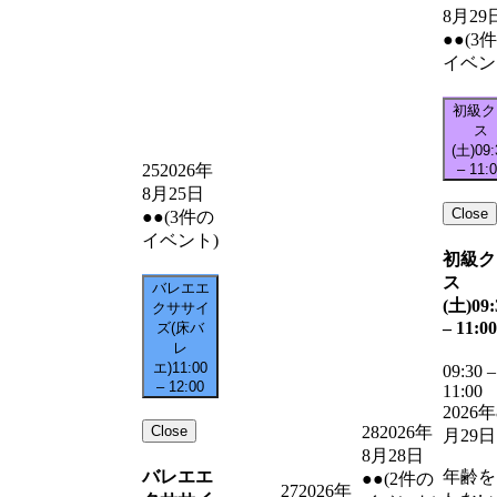
8月29
●●
(3
イベン
初級ク
ス
(土)
09:
–
11:
25
2026年
8月25日
Close
●●
(3件の
イベント)
初級ク
ス
バレエエ
(土)
09:
クササイ
–
11:00
ズ(床バ
レ
エ)
11:00
09:30
–
–
12:00
11:00
2026年
Close
28
2026年
月29日
8月28日
バレエエ
年齢を
●●
(2件の
27
2026年