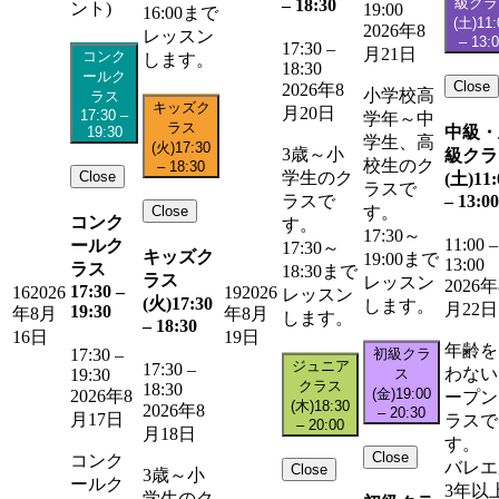
級クラ
–
18:30
ント)
19:00
16:00まで
(土)
11:
2026年8
レッスン
–
13:
17:30
–
月21日
コンク
します。
18:30
ールク
Close
2026年8
小学校高
ラス
キッズク
月20日
17:30
–
学年～中
ラス
中級・
19:30
学生、高
(火)
17:30
3歳～小
級クラ
校生のク
–
18:30
Close
学生のク
(土)
11:
ラスで
–
13:00
ラスで
Close
す。
コンク
す。
17:30～
11:00
–
ールク
17:30～
キッズク
19:00まで
13:00
ラス
18:30まで
ラス
レッスン
2026年
17:30
–
16
2026
19
2026
レッスン
(火)
17:30
します。
月22日
19:30
年8月
年8月
します。
–
18:30
16日
19日
年齢を
初級クラ
17:30
–
ジュニア
17:30
–
わない
ス
19:30
クラス
18:30
(金)
19:00
2026年8
ープン
(木)
18:30
2026年8
–
20:30
月17日
ラスで
–
20:00
月18日
す。
Close
コンク
バレエ
Close
3歳～小
ールク
3年以
学生のク