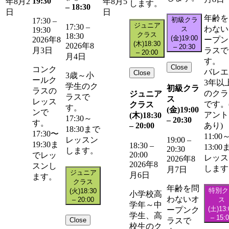
19:30
年8月2
年8月5
します。
–
18:30
日
日
年齢を
初級クラ
17:30
–
ジュニア
17:30
–
わない
ス
19:30
クラス
18:30
(金)
19:00
ープン
2026年8
(木)
18:30
2026年8
–
20:30
ラスで
月3日
–
20:00
月4日
す。
Close
コンク
バレエ
Close
3歳～小
ールク
3年以
学生のク
初級クラ
ラスの
のクラ
ジュニア
ラスで
ス
レッス
です。
クラス
す。
(金)
19:00
ンで
アント
(木)
18:30
17:30～
–
20:30
す。
–
20:00
あり)
18:30まで
17:30〜
11:00
レッスン
19:00
–
19:30ま
18:30
–
13:00
20:30
します。
20:00
でレッ
レッス
2026年8
2026年8
スンし
します
月7日
ジュニア
月6日
ます。
クラス
年齢を問
特別ク
(火)
18:30
小学校高
わないオ
–
20:00
ス
学年～中
(土)
13:
ープンク
学生、高
–
15:
Close
ラスで
校生のク