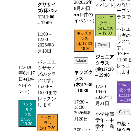
20
2026年
クササイ
わない
イベント)
8月20日
ズ(床バレ
ープン
●●
(2件の
エ)
11:00
ラスで
ジュニア
イベント)
–
12:00
す。
クラス
(金)
17:30
バレエ
キッズク
–
19:00
11:00
–
心者の
ラス
12:00
ラスで
(木)
17:30
2026年8
Close
す。
–
18:30
月18日
9:30〜
ジュニア
11:00
Close
バレエエ
クラス
レッス
17
2026
クササイ
(金)
17:30
します
キッズク
年8月17
ズのクラ
–
19:00
ラス
日
●
(1件
スです。
(木)
17:30
中級・
のイベ
15:00〜
17:30
–
級クラ
–
18:30
ント)
19:00
16:00まで
(土)
11:
2026年8
レッスン
–
13:
17:30
–
月21日
コンク
します。
18:30
ールク
Close
2026年8
小学校高
ラス
キッズク
月20日
17:30
–
学年～中
ラス
中級・
19:30
学生、高
(火)
17:30
3歳～小
級クラ