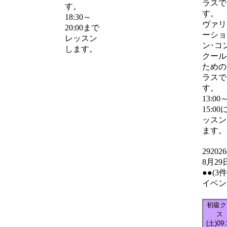
ラスで
す。
す。
18:30～
ヴァリ
20:00まで
ーショ
レッスン
ン･コ
します。
クール
ための
ラスで
す。
13:00
15:00
ッスン
ます。
29
202
8月29
●●
(3
イベン
初級ク
ス
(土)
09: