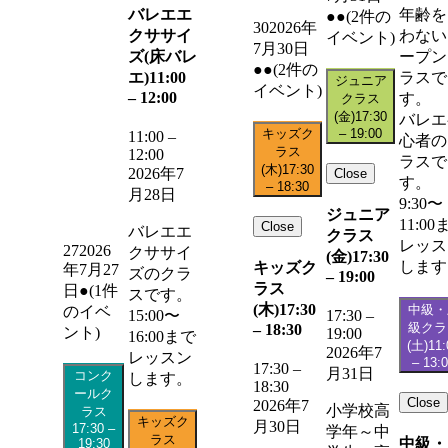
バレエエ
年齢を
●●
(2件の
30
2026年
クササイ
わない
イベント)
7月30日
ズ(床バレ
ープン
●●
(2件の
エ)
11:00
ラスで
ジュニア
イベント)
–
12:00
す。
クラス
(金)
17:30
バレエ
キッズク
–
19:00
11:00
–
心者の
ラス
12:00
ラスで
(木)
17:30
2026年7
Close
す。
–
18:30
月28日
9:30〜
ジュニア
11:00
Close
バレエエ
クラス
レッス
27
2026
クササイ
(金)
17:30
します
キッズク
年7月27
ズのクラ
–
19:00
ラス
日
●
(1件
スです。
(木)
17:30
中級・
のイベ
15:00〜
17:30
–
級クラ
–
18:30
ント)
19:00
16:00まで
(土)
11:
2026年7
レッスン
–
13:
17:30
–
月31日
コンク
します。
18:30
ールク
Close
2026年7
小学校高
ラス
キッズク
月30日
17:30
–
学年～中
ラス
中級・
19:30