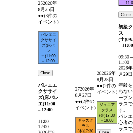
–
11:
25
2026年
8月25日
Close
●●
(3件の
イベント)
初級ク
ス
バレエエ
(土)
09:
クササイ
–
11:00
ズ(床バ
レ
エ)
11:00
09:30
–
–
12:00
11:00
2026年
Close
28
2026年
月29日
8月28日
バレエエ
年齢を
●●
(2件の
27
2026年
クササイ
わない
イベント)
8月27日
ズ(床バレ
ープン
●●
(2件の
エ)
11:00
ラスで
ジュニア
イベント)
–
12:00
す。
クラス
(金)
17:30
バレエ
キッズク
–
19:00
11:00
–
心者の
ラス
12:00
ラスで
(木)
17:30
2026年8
Close