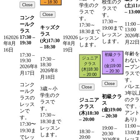
校生のク
–
18:30
Close
学生のク
(土)
11:
ラスで
–
13:00
ラスで
Close
す。
コンク
す。
17:30～
11:00
–
ールク
17:30～
キッズク
19:00まで
13:00
ラス
18:30まで
ラス
レッスン
2026年
17:30
–
16
2026
19
2026
レッスン
(火)
17:30
します。
月22日
19:30
年8月
年8月
します。
–
18:30
16日
19日
年齢を
初級クラ
17:30
–
ジュニア
17:30
–
わない
ス
19:30
クラス
18:30
(金)
19:00
2026年8
ープン
(木)
18:30
2026年8
–
20:30
月17日
ラスで
–
20:00
月18日
す。
Close
コンク
バレエ
Close
3歳～小
ールク
3年以
学生のク
初級クラ
ラスの
のクラ
ジュニア
ラスで
ス
レッス
です。
クラス
す。
(金)
19:00
ンで
アント
(木)
18:30
17:30～
–
20:30
す。
–
20:00
あり)
18:30まで
17:30〜
11:00
レッスン
19:00
–
19:30ま
18:30
–
13:00
20:30
します。
20:00
でレッ
レッス
2026年8