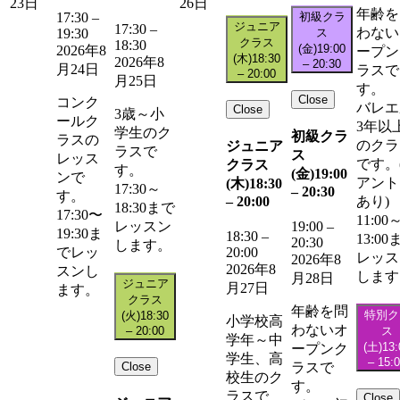
23日
26日
年齢を
初級クラ
17:30
–
ジュニア
17:30
–
わない
ス
19:30
クラス
18:30
(金)
19:00
2026年8
ープン
(木)
18:30
2026年8
–
20:30
月24日
ラスで
–
20:00
月25日
す。
Close
コンク
バレエ
Close
3歳～小
ールク
3年以
学生のク
初級クラ
ラスの
のクラ
ジュニア
ラスで
ス
レッス
です。
クラス
す。
(金)
19:00
ンで
アント
(木)
18:30
17:30～
–
20:30
す。
–
20:00
あり)
18:30まで
17:30〜
11:00
レッスン
19:00
–
19:30ま
18:30
–
13:00
20:30
します。
20:00
でレッ
レッス
2026年8
2026年8
スンし
します
月28日
ジュニア
月27日
ます。
クラス
年齢を問
特別ク
(火)
18:30
小学校高
わないオ
–
20:00
ス
学年～中
(土)
13:
ープンク
学生、高
–
15:
Close
ラスで
校生のク
す。
ラスで
Close