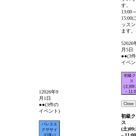
す。
13:00
15:00
ッスン
ます。
5
2026
月5日
●●
(3
イベン
初級ク
ス
(土)
09:
–
11:
1
2026年9
月1日
Close
●●
(3件の
イベント)
初級ク
ス
バレエエ
(土)
09:
クササイ
–
11:00
ズ(床バ