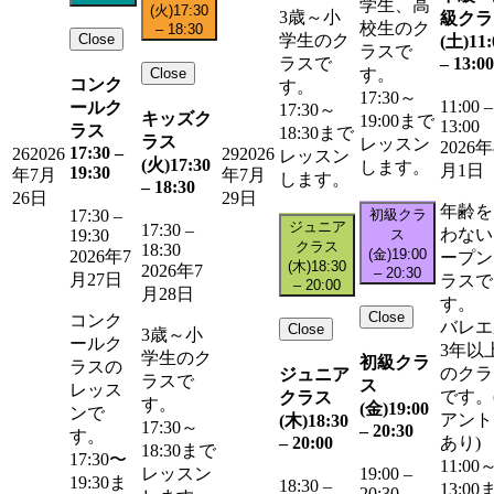
学生、高
(火)
17:30
3歳～小
級クラ
校生のク
–
18:30
Close
学生のク
(土)
11:
ラスで
–
13:00
ラスで
Close
す。
コンク
す。
17:30～
11:00
–
ールク
17:30～
キッズク
19:00まで
13:00
ラス
18:30まで
ラス
レッスン
2026年
17:30
–
26
2026
29
2026
レッスン
(火)
17:30
します。
月1日
19:30
年7月
年7月
します。
–
18:30
26日
29日
年齢を
初級クラ
17:30
–
ジュニア
17:30
–
わない
ス
19:30
クラス
18:30
(金)
19:00
2026年7
ープン
(木)
18:30
2026年7
–
20:30
月27日
ラスで
–
20:00
月28日
す。
Close
コンク
バレエ
Close
3歳～小
ールク
3年以
学生のク
初級クラ
ラスの
のクラ
ジュニア
ラスで
ス
レッス
です。
クラス
す。
(金)
19:00
ンで
アント
(木)
18:30
17:30～
–
20:30
す。
–
20:00
あり)
18:30まで
17:30〜
11:00
レッスン
19:00
–
19:30ま
18:30
–
13:00
20:30