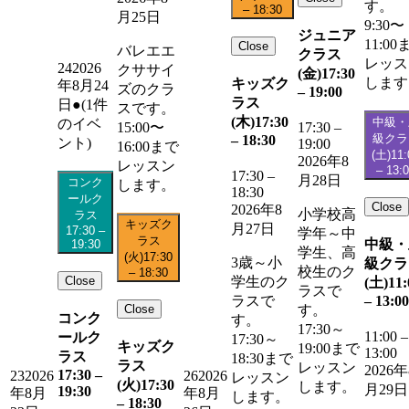
す。
–
18:30
月25日
9:30〜
ジュニア
11:00
Close
バレエエ
クラス
レッス
24
2026
クササイ
(金)
17:30
します
キッズク
年8月24
ズのクラ
–
19:00
ラス
日
●
(1件
スです。
(木)
17:30
中級・
のイベ
15:00〜
17:30
–
級クラ
–
18:30
ント)
19:00
16:00まで
(土)
11:
2026年8
レッスン
–
13:
17:30
–
月28日
コンク
します。
18:30
ールク
Close
2026年8
小学校高
ラス
キッズク
月27日
17:30
–
学年～中
ラス
中級・
19:30
学生、高
(火)
17:30
3歳～小
級クラ
校生のク
–
18:30
Close
学生のク
(土)
11:
ラスで
–
13:00
ラスで
Close
す。
コンク
す。
17:30～
11:00
–
ールク
17:30～
キッズク
19:00まで
13:00
ラス
18:30まで
ラス
レッスン
2026年
17:30
–
23
2026
26
2026
レッスン
(火)
17:30
します。
月29日
19:30
年8月
年8月
します。
–
18:30