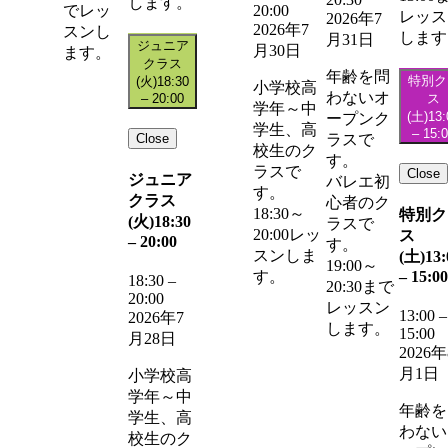
します。
20:00
でレッ
レッス
2026年7
2026年7
スンし
します
月31日
ジュニア
月30日
ます。
クラス
年齢を問
特別ク
(火)
18:30
小学校高
わないオ
–
20:00
ス
学年～中
(土)
13:
ープンク
学生、高
–
15:
Close
ラスで
校生のク
す。
ラスで
Close
ジュニア
バレエ初
す。
クラス
心者のク
18:30～
特別ク
(火)
18:30
ラスで
20:00レッ
ス
–
20:00
す。
スンしま
(土)
13:
19:00～
–
15:00
す。
18:30
–
20:30まで
20:00
レッスン
13:00
–
2026年7
します。
15:00
月28日
2026年
月1日
小学校高
学年～中
年齢を
学生、高
わない
校生のク