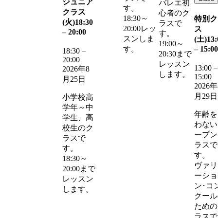
ジュニア
バレエ初
す。
クラス
心者のク
18:30～
特別ク
(火)
18:30
ラスで
20:00レッ
ス
–
20:00
す。
スンしま
(土)
13:
19:00～
–
15:00
す。
18:30
–
20:30まで
20:00
レッスン
13:00
–
2026年8
します。
15:00
月25日
2026年
月29日
小学校高
学年～中
年齢を
学生、高
わない
校生のク
ープン
ラスで
ラスで
す。
す。
18:30～
ヴァリ
20:00まで
ーショ
レッスン
ン･コ
します。
クール
ための
ラスで