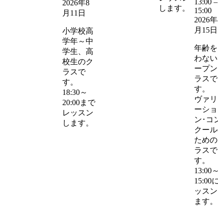
13:00
–
2026年8
します。
15:00
月11日
2026年
月15日
小学校高
学年～中
年齢を
学生、高
わない
校生のク
ープン
ラスで
ラスで
す。
す。
18:30～
ヴァリ
20:00まで
ーショ
レッスン
ン･コ
します。
クール
ための
ラスで
す。
13:00
15:00
ッスン
ます。