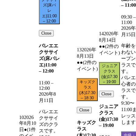
–
11:00
ズ(床バ
レ
エ)
11:00
09:30
–
–
12:00
11:00
2026年
Close
14
2026年
月15日
8月14日
バレエエ
年齢を
●●
(2件の
13
2026年
クササイ
わない
イベント)
8月13日
ズ(床バレ
ープン
●●
(2件の
エ)
11:00
ラスで
ジュニア
イベント)
–
12:00
す。
クラス
(金)
17:30
バレエ
キッズク
–
19:00
11:00
–
心者の
ラス
12:00
ラスで
(木)
17:30
2026年8
Close
す。
–
18:30
月11日
9:30〜
ジュニア
11:00
Close
バレエエ
クラス
レッス
10
2026
クササイ
(金)
17:30
します
キッズク
年8月10
ズのクラ
–
19:00
ラス
日
●
(1件
スです。
(木)
17:30
中級・
のイベ