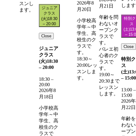
2026年8
スンし
します
月21日
ジュニア
月20日
ます。
クラス
年齢を問
特別ク
(火)
18:30
小学校高
わないオ
–
20:00
ス
学年～中
(土)
13:
ープンク
学生、高
–
15:
Close
ラスで
校生のク
す。
ラスで
Close
ジュニア
バレエ初
す。
クラス
心者のク
18:30～
特別ク
(火)
18:30
ラスで
20:00レッ
ス
–
20:00
す。
スンしま
(土)
13:
19:00～
–
15:00
す。
18:30
–
20:30まで
20:00
レッスン
13:00
–
2026年8
します。
15:00
月18日
2026年
月22日
小学校高
学年～中
年齢を
学生、高
わない
校生のク
ープン
ラスで