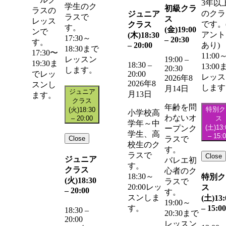
3年以
学生のク
初級クラ
ラスの
のクラ
ジュニア
ラスで
ス
レッス
です。
クラス
す。
(金)
19:00
ンで
アント
(木)
18:30
17:30～
–
20:30
す。
–
20:00
あり)
18:30まで
17:30〜
11:00
レッスン
19:00
–
19:30ま
18:30
–
13:00
20:30
します。
20:00
でレッ
レッス
2026年8
2026年8
スンし
します
月14日
ジュニア
月13日
ます。
クラス
年齢を問
特別ク
(火)
18:30
小学校高
わないオ
–
20:00
ス
学年～中
(土)
13:
ープンク
学生、高
–
15:
Close
ラスで
校生のク
す。
ラスで
Close
ジュニア
バレエ初
す。
クラス
心者のク
18:30～
特別ク
(火)
18:30
ラスで
20:00レッ
ス
–
20:00
す。
スンしま
(土)
13:
19:00～
–
15:00
す。
18:30
–
20:30まで
20:00
レッスン