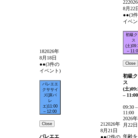
22
202
8月22
●●
(3
イベン
初級ク
ス
(土)
09:
–
11:
18
2026年
8月18日
Close
●●
(3件の
イベント)
初級ク
ス
バレエエ
(土)
09:
クササイ
–
11:00
ズ(床バ
レ
エ)
11:00
09:30
–
–
12:00
11:00
2026年
Close
21
2026年
月22日
8月21日
バレエエ
年齢を
●●
(2件の