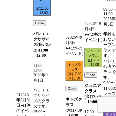
レ
エ)
11:00
09:30
–
–
12:00
11:00
2026年
Close
4
2026年9
月5日
月4日
バレエエ
年齢を
●●
(2件の
3
2026年9
クササイ
わない
イベント)
月3日
ズ(床バレ
ープン
●●
(2件の
エ)
11:00
ラスで
ジュニア
イベント)
–
12:00
す。
クラス
(金)
17:30
バレエ
キッズク
–
19:00
11:00
–
心者の
ラス
12:00
ラスで
(木)
17:30
2026年9
Close
す。
–
18:30
月1日
9:30〜
ジュニア
11:00
Close
バレエエ
クラス
レッス
31
2026
クササイ
(金)
17:30
します
キッズク
年8月31
ズのクラ
–
19:00
ラス
日
●
(1件
スです。
(木)
17:30
中級・
のイベ
15:00〜
17:30
–
級クラ
–
18:30