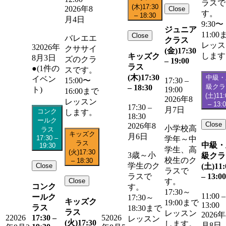
ラスで
(木)
17:30
2026年8
Close
す。
–
18:30
月4日
9:30〜
ジュニア
11:00
Close
バレエエ
クラス
レッス
3
2026年
クササイ
(金)
17:30
します
キッズク
8月3日
ズのクラ
–
19:00
ラス
●
(1件の
スです。
(木)
17:30
中級・
イベン
15:00〜
17:30
–
級クラ
–
18:30
19:00
ト)
16:00まで
(土)
11:
2026年8
レッスン
–
13:
17:30
–
月7日
コンク
します。
18:30
ールク
Close
2026年8
小学校高
ラス
キッズク
月6日
17:30
–
学年～中
ラス
中級・
19:30
学生、高
(火)
17:30
3歳～小
級クラ
校生のク
–
18:30
学生のク
Close
(土)
11:
ラスで
–
13:00
ラスで
Close
す。
コンク
す。
17:30～
11:00
–
ールク
17:30～
キッズク
19:00まで
13:00
ラス
18:30まで
ラス
レッスン
2026年
17:30
–
2
2026
5
2026
レッスン
(火)
17:30
します。
月8日