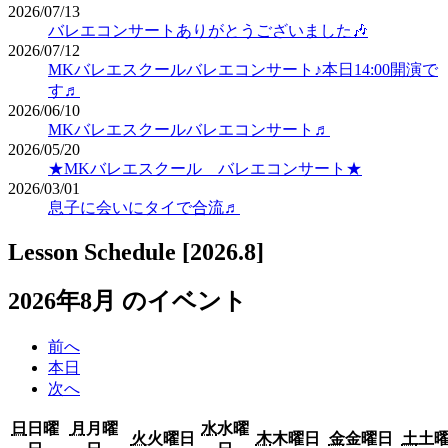
2026/07/13
バレエコンサートありがとうございました🎶
2026/07/12
MKバレエスクールバレエコンサート♪本日14:00開演で
す♬
2026/06/10
MKバレエスクールバレエコンサート♬
2026/05/20
★MKバレエスクール バレエコンサート★
2026/03/01
息子に会いにタイで合流♬
Lesson Schedule [2026.8]
2026年8月 のイベント
前へ
本日
次へ
日
日曜
月
月曜
水
水曜
火
火曜日
木
木曜日
金
金曜日
土
土