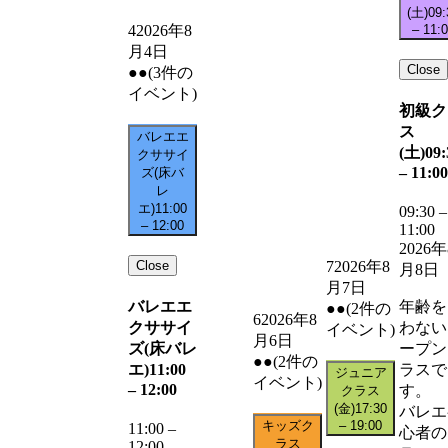
(土)
09:
–
11:
4
2026年8
月4日
Close
●●
(3件の
イベント)
初級ク
ス
バレエエ
(土)
09:
クササイ
–
11:00
ズ(床バ
レ
エ)
11:00
09:30
–
–
12:00
11:00
2026年
Close
7
2026年8
月8日
月7日
バレエエ
年齢を
●●
(2件の
6
2026年8
クササイ
わない
イベント)
月6日
ズ(床バレ
ープン
●●
(2件の
エ)
11:00
ラスで
ジュニア
イベント)
–
12:00
す。
クラス
(金)
17:30
バレエ
キッズク
–
19:00
11:00
–
心者の
ラス
12:00