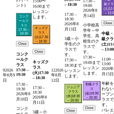
15:00〜
17:30
–
級クラ
–
18:30
ント)
19:00
16:00まで
(土)
11:
2026年8
レッスン
–
13:
17:30
–
月14日
コンク
します。
18:30
ールク
Close
2026年8
小学校高
ラス
キッズク
月13日
17:30
–
学年～中
ラス
中級・
19:30
学生、高
(火)
17:30
3歳～小
級クラ
校生のク
–
18:30
Close
学生のク
(土)
11:
ラスで
–
13:00
ラスで
Close
す。
コンク
す。
17:30～
11:00
–
ールク
17:30～
キッズク
19:00まで
13:00
ラス
18:30まで
ラス
レッスン
2026年
17:30
–
9
2026
12
2026
レッスン
(火)
17:30
します。
月15日
19:30
年8月9
年8月
します。
–
18:30
日
12日
年齢を
初級クラ
17:30
–
ジュニア
17:30
–
わない
ス
19:30
クラス
18:30
(金)
19:00
2026年8
ープン
(木)
18:30
2026年8
–
20:30
月10日
ラスで
–
20:00
月11日
す。
Close
コンク
バレエ
Close
3歳～小
ールク