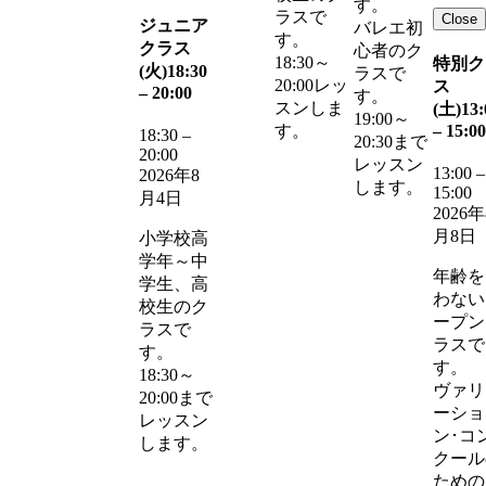
す。
ラスで
Close
ジュニア
バレエ初
す。
クラス
心者のク
18:30～
特別ク
(火)
18:30
ラスで
20:00レッ
ス
–
20:00
す。
スンしま
(土)
13:
19:00～
–
15:00
す。
18:30
–
20:30まで
20:00
レッスン
13:00
–
2026年8
します。
15:00
月4日
2026年
月8日
小学校高
学年～中
年齢を
学生、高
わない
校生のク
ープン
ラスで
ラスで
す。
す。
18:30～
ヴァリ
20:00まで
ーショ
レッスン
ン･コ
します。
クール
ための