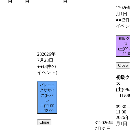
日
日
日
1
2026
月1日
●●
(3
イベン
初級ク
ス
(土)
09:
–
11:
28
2026年
7月28日
Close
●●
(3件の
イベント)
初級ク
ス
バレエエ
(土)
09:
クササイ
–
11:00
ズ(床バ
レ
エ)
11:00
09:30
–
–
12:00
11:00
2026年
Close
31
2026年
月1日
7月31日