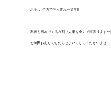
息子よ‼︎全力で突っ走れー笑笑‼︎
私達も日本でくるみ割り人形を全力で頑張ります〜笑
お時間おありでしたらぜひいらしてくださいませ