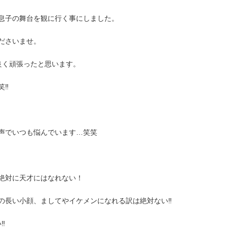
息子の舞台を観に行く事にしました。
ださいませ。
良く頑張ったと思います。
‼︎
声でいつも悩んでいます…笑笑
絶対に天才にはなれない！
長い小顔、ましてやイケメンになれる訳は絶対ない‼︎
︎