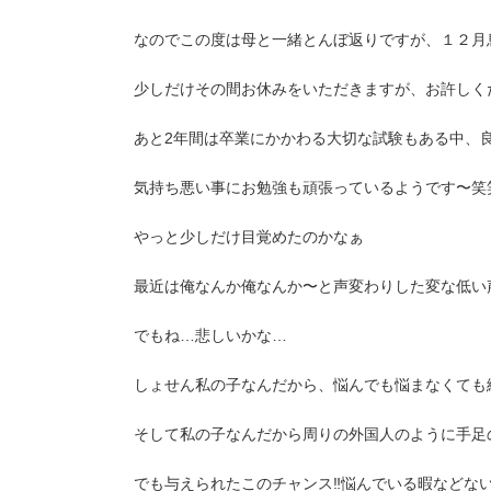
なのでこの度は母と一緒とんぼ返りですが、１２月
少しだけその間お休みをいただきますが、お許しく
あと2年間は卒業にかかわる大切な試験もある中、
気持ち悪い事にお勉強も頑張っているようです〜笑笑
やっと少しだけ目覚めたのかなぁ
最近は俺なんか俺なんか〜と声変わりした変な低い
でもね…悲しいかな…
しょせん私の子なんだから、悩んでも悩まなくても
そして私の子なんだから周りの外国人のように手足の
でも与えられたこのチャンス‼︎悩んでいる暇などない‼