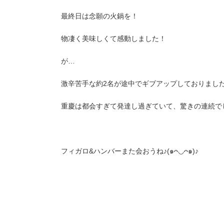
最終日は念願の火鍋を！
物凄く美味しくて感動しました！
が…
激辛苦手な約2名が途中でギブアップしておりまし
重慶は都会すぎて発達し過ぎていて、驚きの連続で
フィガロ&ハンバーまた会おうね♪(๑ᴖ◡ᴖ๑)♪