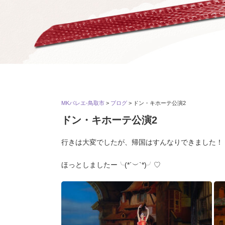
MKバレエ-鳥取市
>
ブログ
>
ドン・キホーテ公演2
ドン・キホーテ公演2
行きは大変でしたが、帰国はすんなりできました！
ほっとしましたー╰(*´︶`*)╯♡