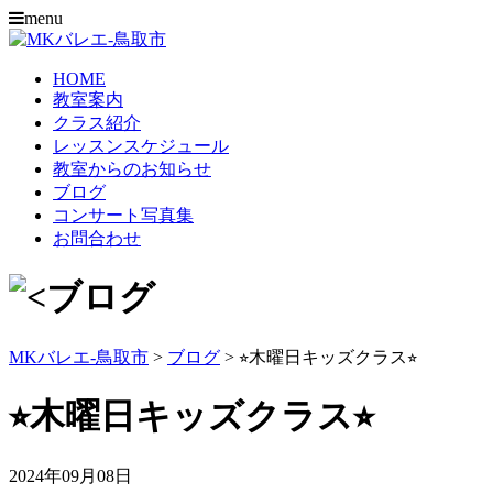
menu
HOME
教室案内
クラス紹介
レッスンスケジュール
教室からのお知らせ
ブログ
コンサート写真集
お問合わせ
MKバレエ-鳥取市
>
ブログ
>
⭐︎木曜日キッズクラス⭐︎
⭐︎木曜日キッズクラス⭐︎
2024年09月08日