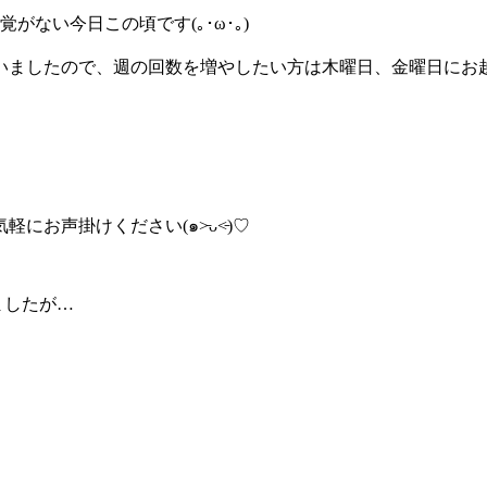
ない今日この頃です(｡･ω･｡)
にお声掛けください(๑˃̵ᴗ˂̵)♡
ましたが…