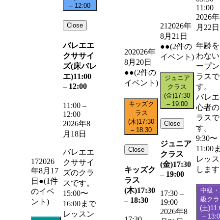
–
12:00
11:00
2026年
Close
21
2026年
月22日
8月21日
バレエエ
年齢を
●●
(2件の
20
2026年
クササイ
わない
イベント)
8月20日
ズ(床バレ
ープン
●●
(2件の
エ)
11:00
ラスで
ジュニア
イベント)
–
12:00
す。
クラス
(金)
17:30
バレエ
キッズク
–
19:00
11:00
–
心者の
ラス
12:00
ラスで
(木)
17:30
2026年8
Close
す。
–
18:30
月18日
9:30〜
ジュニア
11:00
Close
バレエエ
クラス
レッス
17
2026
クササイ
(金)
17:30
します
キッズク
年8月17
ズのクラ
–
19:00
ラス
日
●
(1件
スです。
(木)
17:30
中級・
のイベ
15:00〜
17:30
–
級クラ
–
18:30
ント)
19:00
16:00まで
(土)
11:
2026年8
レッスン
–
13:
17:30
–