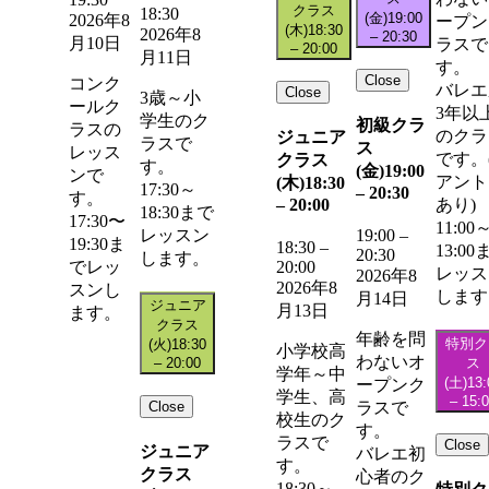
クラス
18:30
(金)
19:00
2026年8
ープン
(木)
18:30
2026年8
–
20:30
月10日
ラスで
–
20:00
月11日
す。
Close
コンク
バレエ
Close
3歳～小
ールク
3年以
学生のク
初級クラ
ラスの
のクラ
ジュニア
ラスで
ス
レッス
です。
クラス
す。
(金)
19:00
ンで
アント
(木)
18:30
17:30～
–
20:30
す。
–
20:00
あり)
18:30まで
17:30〜
11:00
レッスン
19:00
–
19:30ま
18:30
–
13:00
20:30
します。
20:00
でレッ
レッス
2026年8
2026年8
スンし
します
月14日
ジュニア
月13日
ます。
クラス
年齢を問
特別ク
(火)
18:30
小学校高
わないオ
–
20:00
ス
学年～中
(土)
13:
ープンク
学生、高
–
15:
Close
ラスで
校生のク
す。
ラスで
Close
ジュニア
バレエ初
す。
クラス
心者のク
18:30～