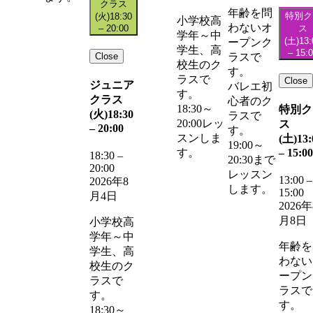
クラス
年齢を問
特別ク
(火)
18:30
小学校高
わないオ
–
20:00
ス
学年～中
(土)
13:
ープンク
学生、高
–
15:
Close
ラスで
校生のク
す。
ラスで
Close
ジュニア
バレエ初
す。
クラス
心者のク
18:30～
特別ク
(火)
18:30
ラスで
20:00レッ
ス
–
20:00
す。
スンしま
(土)
13:
19:00～
–
15:00
す。
18:30
–
20:30まで
20:00
レッスン
13:00
–
2026年8
します。
15:00
月4日
2026年
月8日
小学校高
学年～中
年齢を
学生、高
わない
校生のク
ープン
ラスで
ラスで
す。
す。
18:30～