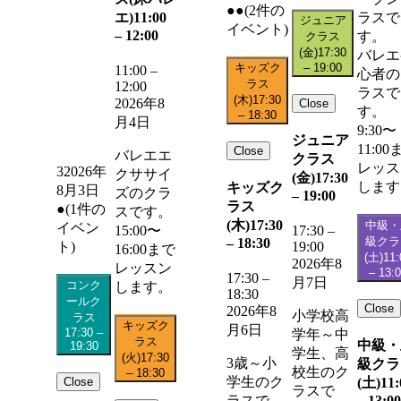
●●
(2件の
エ)
11:00
ラスで
ジュニア
イベント)
–
12:00
す。
クラス
(金)
17:30
バレエ
キッズク
–
19:00
11:00
–
心者の
ラス
12:00
ラスで
(木)
17:30
2026年8
Close
す。
–
18:30
月4日
9:30〜
ジュニア
11:00
Close
バレエエ
クラス
レッス
3
2026年
クササイ
(金)
17:30
します
キッズク
8月3日
ズのクラ
–
19:00
ラス
●
(1件の
スです。
(木)
17:30
中級・
イベン
15:00〜
17:30
–
級クラ
–
18:30
19:00
ト)
16:00まで
(土)
11:
2026年8
レッスン
–
13:
17:30
–
月7日
コンク
します。
18:30
ールク
Close
2026年8
小学校高
ラス
キッズク
月6日
17:30
–
学年～中
ラス
中級・
19:30
学生、高
(火)
17:30
3歳～小
級クラ
校生のク
–
18:30
学生のク
Close
(土)
11:
ラスで
–
13:00
ラスで