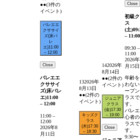
Close
●●
(3件の
イベント)
初級ク
ス
バレエエ
(土)
09:
クササイ
–
11:00
ズ(床バ
レ
エ)
11:00
09:30
–
–
12:00
11:00
2026年
Close
14
2026年
月15日
8月14日
バレエエ
年齢を
●●
(2件の
13
2026年
クササイ
わない
イベント)
8月13日
ズ(床バレ
ープン
●●
(2件の
エ)
11:00
ラスで
ジュニア
イベント)
–
12:00
す。
クラス
(金)
17:30
バレエ
キッズク
–
19:00
11:00
–
心者の
ラス
12:00
ラスで
(木)
17:30
2026年8
Close
す。
–
18:30
月11日
9:30〜