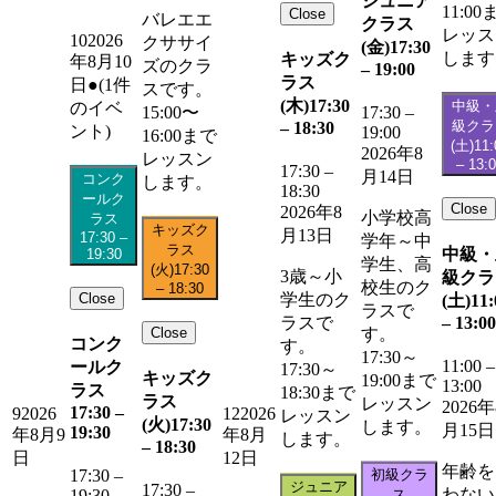
ジュニア
11:00
Close
バレエエ
クラス
レッス
10
2026
クササイ
(金)
17:30
します
キッズク
年8月10
ズのクラ
–
19:00
ラス
日
●
(1件
スです。
(木)
17:30
中級・
のイベ
15:00〜
17:30
–
級クラ
–
18:30
ント)
19:00
16:00まで
(土)
11:
2026年8
レッスン
–
13:
17:30
–
月14日
コンク
します。
18:30
ールク
Close
2026年8
小学校高
ラス
キッズク
月13日
17:30
–
学年～中
ラス
中級・
19:30
学生、高
(火)
17:30
3歳～小
級クラ
校生のク
–
18:30
Close
学生のク
(土)
11:
ラスで
–
13:00
ラスで
Close
す。
コンク
す。
17:30～
11:00
–
ールク
17:30～
キッズク
19:00まで
13:00
ラス
18:30まで
ラス
レッスン
2026年
17:30
–
9
2026
12
2026
レッスン
(火)
17:30
します。
月15日
19:30
年8月9
年8月
します。
–
18:30
日
12日
年齢を
初級クラ
17:30
–
ジュニア
17:30
–
わない
ス
19:30