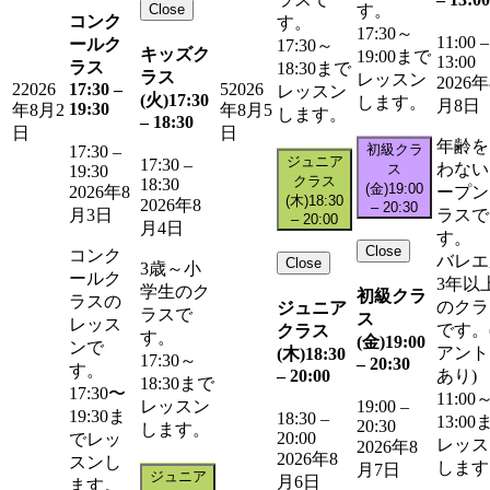
Close
す。
コンク
す。
17:30～
11:00
–
ールク
17:30～
キッズク
19:00まで
13:00
ラス
18:30まで
ラス
レッスン
2026年
17:30
–
2
2026
5
2026
レッスン
(火)
17:30
します。
月8日
19:30
年8月2
年8月5
します。
–
18:30
日
日
年齢を
初級クラ
17:30
–
ジュニア
17:30
–
わない
ス
19:30
クラス
18:30
(金)
19:00
ープン
2026年8
(木)
18:30
2026年8
–
20:30
ラスで
月3日
–
20:00
月4日
す。
Close
コンク
バレエ
Close
3歳～小
ールク
3年以
学生のク
初級クラ
ラスの
のクラ
ジュニア
ラスで
ス
レッス
です。
クラス
す。
(金)
19:00
ンで
アント
(木)
18:30
17:30～
–
20:30
す。
–
20:00
あり)
18:30まで
17:30〜
11:00
レッスン
19:00
–
19:30ま
18:30
–
13:00
20:30
します。
20:00
でレッ
レッス
2026年8
2026年8
スンし
します
月7日
ジュニア
月6日
ます。