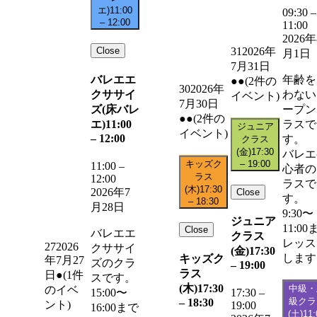
エ)
11:00
09:30
–
–
12:00
11:00
2026年
Close
31
2026年
月1日
7月31日
バレエエ
年齢を
●●
(2件の
30
2026年
クササイ
わない
イベント)
7月30日
ズ(床バレ
ープン
●●
(2件の
エ)
11:00
ラスで
ジュニア
イベント)
–
12:00
す。
クラス
(金)
17:30
バレエ
キッズク
–
19:00
11:00
–
心者の
ラス
12:00
ラスで
(木)
17:30
2026年7
Close
す。
–
18:30
月28日
9:30〜
ジュニア
11:00
Close
バレエエ
クラス
レッス
27
2026
クササイ
(金)
17:30
します
キッズク
年7月27
ズのクラ
–
19:00
ラス
日
●
(1件
スです。
(木)
17:30
中級・
のイベ
15:00〜
17:30
–
級クラ
–
18:30
ント)
19:00
16:00まで
(土)
11: