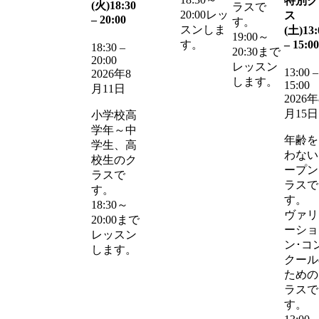
特別ク
(火)
18:30
ラスで
20:00レッ
ス
–
20:00
す。
スンしま
(土)
13:
19:00～
–
15:00
す。
18:30
–
20:30まで
20:00
レッスン
13:00
–
2026年8
します。
15:00
月11日
2026年
月15日
小学校高
学年～中
年齢を
学生、高
わない
校生のク
ープン
ラスで
ラスで
す。
す。
18:30～
ヴァリ
20:00まで
ーショ
レッスン
ン･コ
します。
クール
ための
ラスで
す。