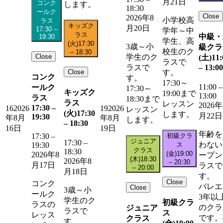
月21日
コンク
します。
18:30
ールク
Close
2026年8
小学校高
ラス
キッズク
月20日
17:30
–
学年～中
ラス
中級・
19:30
学生、高
(火)
17:30
3歳～小
級クラ
校生のク
–
18:30
Close
学生のク
(土)
11:
ラスで
–
13:00
ラスで
Close
す。
コンク
す。
17:30～
11:00
–
ールク
17:30～
キッズク
19:00まで
13:00
ラス
18:30まで
ラス
レッスン
2026年
17:30
–
16
2026
19
2026
レッスン
(火)
17:30
します。
月22日
19:30
年8月
年8月
します。
–
18:30
16日
19日
年齢を
初級クラ
17:30
–
ジュニア
17:30
–
わない
ス
19:30
クラス
18:30
(金)
19:00
2026年8
ープン
(木)
18:30
2026年8
–
20:30
月17日
ラスで
–
20:00
月18日
す。
Close
コンク
バレエ
Close
3歳～小
ールク
3年以
学生のク
初級クラ
ラスの
のクラ
ジュニア
ラスで
ス
レッス
です。
クラス
す。