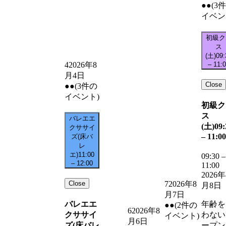
●●
(3
イベン
初級ク
ス
(土)
09:
–
11:
4
2026年8
月4日
Close
●●
(3件の
イベント)
初級ク
ス
バレエエ
(土)
09:
クササイ
–
11:00
ズ(床バ
レ
エ)
11:00
09:30
–
–
12:00
11:00
2026年
Close
7
2026年8
月8日
月7日
バレエエ
年齢を
●●
(2件の
6
2026年8
クササイ
わない
イベント)
月6日
ズ(床バレ
ープン