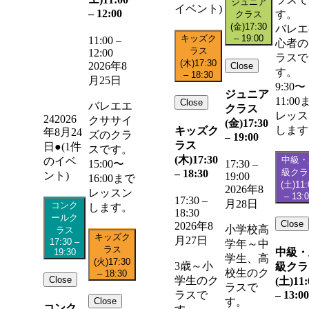
ジュニア
イベント)
–
12:00
す。
クラス
(金)
17:30
バレエ
キッズク
–
19:00
11:00
–
心者の
ラス
12:00
ラスで
(木)
17:30
2026年8
Close
す。
–
18:30
月25日
9:30〜
ジュニア
11:00
Close
バレエエ
クラス
レッス
24
2026
クササイ
(金)
17:30
します
キッズク
年8月24
ズのクラ
–
19:00
ラス
日
●
(1件
スです。
(木)
17:30
中級・
のイベ
15:00〜
17:30
–
級クラ
–
18:30
ント)
19:00
16:00まで
(土)
11:
2026年8
レッスン
–
13:
17:30
–
月28日
コンク
します。
18:30
ールク
Close
2026年8
小学校高
ラス
キッズク
月27日
17:30
–
学年～中
ラス
中級・
19:30
学生、高
(火)
17:30
3歳～小
級クラ
校生のク
–
18:30
Close
学生のク
(土)
11:
ラスで
–
13:00
ラスで
Close
す。
コンク