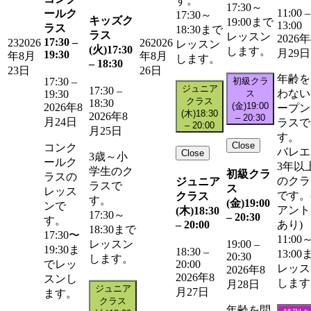
す。
17:30～
11:00
–
ールク
17:30～
キッズク
19:00まで
13:00
ラス
18:30まで
ラス
レッスン
2026年
17:30
–
23
2026
26
2026
レッスン
(火)
17:30
します。
月29日
19:30
年8月
年8月
します。
–
18:30
23日
26日
年齢を
初級クラ
17:30
–
ジュニア
17:30
–
わない
ス
19:30
クラス
18:30
(金)
19:00
2026年8
ープン
(木)
18:30
2026年8
–
20:30
月24日
ラスで
–
20:00
月25日
す。
Close
コンク
バレエ
Close
3歳～小
ールク
3年以
学生のク
初級クラ
ラスの
のクラ
ジュニア
ラスで
ス
レッス
です。
クラス
す。
(金)
19:00
ンで
アント
(木)
18:30
17:30～
–
20:30
す。
–
20:00
あり)
18:30まで
17:30〜
11:00
レッスン
19:00
–
19:30ま
18:30
–
13:00
20:30
します。
20:00
でレッ
レッス
2026年8
2026年8
スンし
します
月28日
ジュニア
月27日
ます。
クラス
年齢を問