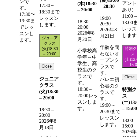
(金)
19:00
ンで
アント
(木)
18:30
17:30～
–
20:30
す。
–
20:00
あり)
18:30まで
17:30〜
11:00
レッスン
19:00
–
19:30ま
18:30
–
13:00
20:30
します。
20:00
でレッ
レッス
2026年8
2026年8
スンし
します
月21日
ジュニア
月20日
ます。
クラス
年齢を問
特別ク
(火)
18:30
小学校高
わないオ
–
20:00
ス
学年～中
(土)
13:
ープンク
学生、高
–
15:
Close
ラスで
校生のク
す。
ラスで
Close
ジュニア
バレエ初
す。
クラス
心者のク
18:30～
特別ク
(火)
18:30
ラスで
20:00レッ
ス
–
20:00
す。
スンしま
(土)
13:
19:00～
–
15:00
す。
18:30
–
20:30まで
20:00
レッスン
13:00
–
2026年8
します。
15:00
月18日
2026年