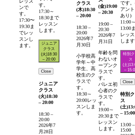
レッス
です。
クラス
す。
(金)
19:00
ンで
アント
(木)
18:30
17:30～
–
20:30
す。
–
20:00
あり)
18:30まで
17:30〜
11:00
レッスン
19:00
–
19:30ま
18:30
–
13:00
20:30
します。
20:00
でレッ
レッス
2026年7
2026年7
スンし
します
月31日
ジュニア
月30日
ます。
クラス
年齢を問
特別ク
(火)
18:30
小学校高
わないオ
–
20:00
ス
学年～中
(土)
13:
ープンク
学生、高
–
15:
Close
ラスで
校生のク
す。
ラスで
Close
ジュニア
バレエ初
す。
クラス
心者のク
18:30～
特別ク
(火)
18:30
ラスで
20:00レッ
ス
–
20:00
す。
スンしま
(土)
13:
19:00～
–
15:00
す。
18:30
–
20:30まで
20:00
レッスン
13:00
–
2026年7
します。
15:00
月28日