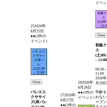
イベン
初級ク
ス
(土)
09:
–
11:
25
2026年
8月25日
Close
●●
(3件の
イベント)
初級ク
ス
バレエエ
(土)
09:
クササイ
–
11:00
ズ(床バ
レ
エ)
11:00
09:30
–
–
12:00
11:00
2026年
Close
28
2026年
月29日
8月28日
バレエエ
年齢を
●●
(2件の
27
2026年
クササイ
わない
イベント)
8月27日
ズ(床バレ
ープン
●●
(2件の
エ)
11:00
ラスで