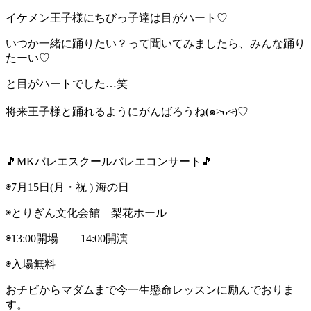
イケメン王子様にちびっ子達は目がハート♡
いつか一緒に踊りたい？って聞いてみましたら、みんな踊り
たーい♡
と目がハートでした…笑
将来王子様と踊れるようにがんばろうね(๑˃̵ᴗ˂̵)♡
🎵MKバレエスクールバレエコンサート🎵
◉7月15日(月・祝 ) 海の日
◉とりぎん文化会館 梨花ホール
◉13:00開場 14:00開演
◉入場無料
おチビからマダムまで今一生懸命レッスンに励んでおりま
す。