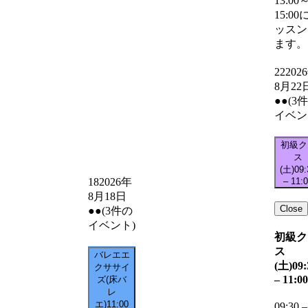
13:00
15:00
ッスン
ます。
22
202
8月22
●●
(3
イベン
初級ク
ス
(土)
09:
–
11:
18
2026年
8月18日
Close
●●
(3件の
イベント)
初級ク
ス
バレエエ
(土)
09:
クササイ
–
11:00
ズ(床バ
レ
エ)
11:00
09:30
–