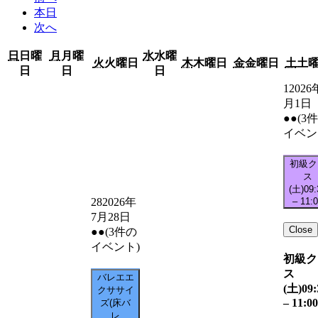
本日
次へ
日
日曜
月
月曜
水
水曜
火
火曜日
木
木曜日
金
金曜日
土
土
日
日
日
1
2026
月1日
●●
(3
イベン
初級ク
ス
(土)
09:
–
11:
28
2026年
7月28日
Close
●●
(3件の
イベント)
初級ク
ス
バレエエ
(土)
09:
クササイ
–
11:00
ズ(床バ
レ