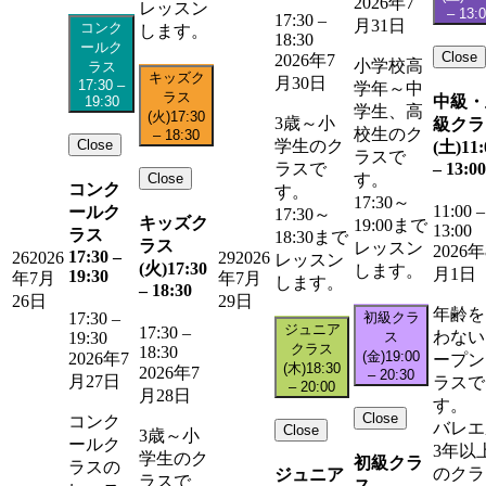
2026年7
レッスン
–
13:
17:30
–
月31日
コンク
します。
18:30
ールク
Close
2026年7
小学校高
ラス
キッズク
月30日
17:30
–
学年～中
ラス
中級・
19:30
学生、高
(火)
17:30
3歳～小
級クラ
校生のク
–
18:30
Close
学生のク
(土)
11:
ラスで
–
13:00
ラスで
Close
す。
コンク
す。
17:30～
11:00
–
ールク
17:30～
キッズク
19:00まで
13:00
ラス
18:30まで
ラス
レッスン
2026年
17:30
–
26
2026
29
2026
レッスン
(火)
17:30
します。
月1日
19:30
年7月
年7月
します。
–
18:30
26日
29日
年齢を
初級クラ
17:30
–
ジュニア
17:30
–
わない
ス
19:30
クラス
18:30
(金)
19:00
2026年7
ープン
(木)
18:30
2026年7
–
20:30
月27日
ラスで
–
20:00
月28日
す。
Close
コンク
バレエ
Close
3歳～小
ールク
3年以
学生のク
初級クラ
ラスの
のクラ
ジュニア
ラスで
ス