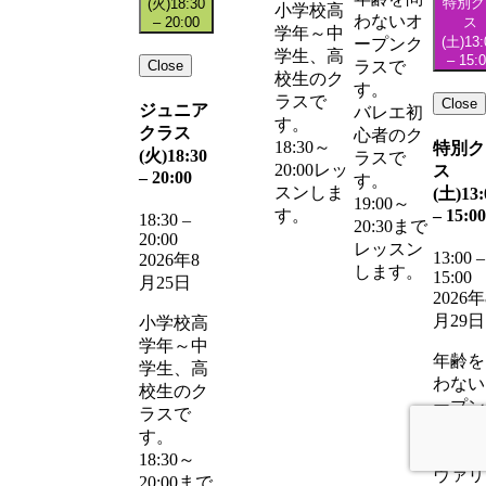
特別ク
(火)
18:30
小学校高
わないオ
–
20:00
ス
学年～中
(土)
13:
ープンク
学生、高
–
15:
Close
ラスで
校生のク
す。
ラスで
Close
ジュニア
バレエ初
す。
クラス
心者のク
18:30～
特別ク
(火)
18:30
ラスで
20:00レッ
ス
–
20:00
す。
スンしま
(土)
13:
19:00～
–
15:00
す。
18:30
–
20:30まで
20:00
レッスン
13:00
–
2026年8
します。
15:00
月25日
2026年
月29日
小学校高
学年～中
年齢を
学生、高
わない
校生のク
ープン
ラスで
ラスで
す。
す。
18:30～
ヴァリ
20:00まで