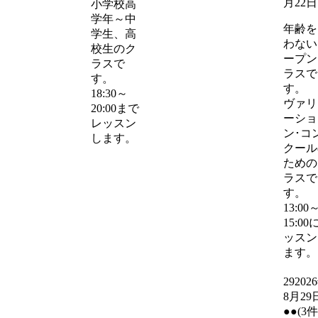
月22日
小学校高
学年～中
年齢を
学生、高
わない
校生のク
ープン
ラスで
ラスで
す。
す。
18:30～
ヴァリ
20:00まで
ーショ
レッスン
ン･コ
します。
クール
ための
ラスで
す。
13:00
15:00
ッスン
ます。
29
202
8月29
●●
(3