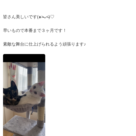
皆さん美しいです(๑˃̵ᴗ˂̵)♡
早いもので本番まで３ヶ月です！
素敵な舞台に仕上げられるよう頑張ります♪