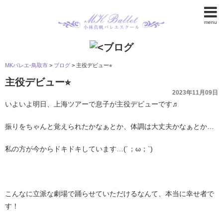
menu
MKバレエ-鳥取市
>
ブログ
>
主役デビュー⭐︎
主役デビュー⭐︎
2023年11月09日
いよいよ明日、上海ツアーで息子が主役デビューです♬
振りをちゃんと覚えられたかなぁとか、体調は大丈夫かなぁとか…
私の方が今からドキドキしています…(´；ω；`)
こんなに立派な劇場で踊らせていただけるなんて、本当に幸せ者で
す！