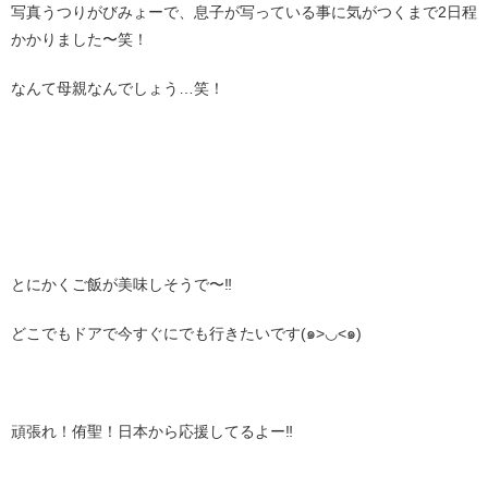
写真うつりがびみょーで、息子が写っている事に気がつくまで2日程
かかりました〜笑！
なんて母親なんでしょう…笑！
とにかくご飯が美味しそうで〜‼︎
どこでもドアで今すぐにでも行きたいです(๑>◡<๑)
頑張れ！侑聖！日本から応援してるよー‼︎