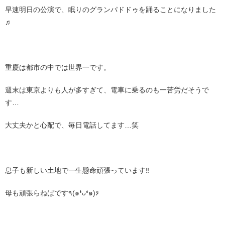
早速明日の公演で、眠りのグランパドドゥを踊ることになりました
♬
重慶は都市の中では世界一です。
週末は東京よりも人が多すぎて、電車に乗るのも一苦労だそうで
す…
大丈夫かと心配で、毎日電話してます…笑
息子も新しい土地で一生懸命頑張っています‼︎
母も頑張らねばです٩(๑❛ᴗ❛๑)۶