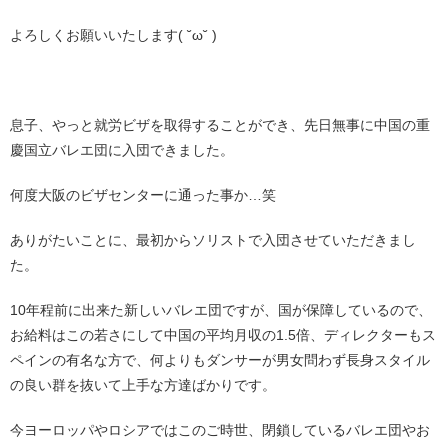
よろしくお願いいたします( ˘ω˘ )
息子、やっと就労ビザを取得することができ、先日無事に中国の重
慶国立バレエ団に入団できました。
何度大阪のビザセンターに通った事か…笑
ありがたいことに、最初からソリストで入団させていただきまし
た。
10年程前に出来た新しいバレエ団ですが、国が保障しているので、
お給料はこの若さにして中国の平均月収の1.5倍、ディレクターもス
ペインの有名な方で、何よりもダンサーが男女問わず長身スタイル
の良い群を抜いて上手な方達ばかりです。
今ヨーロッパやロシアではこのご時世、閉鎖しているバレエ団やお