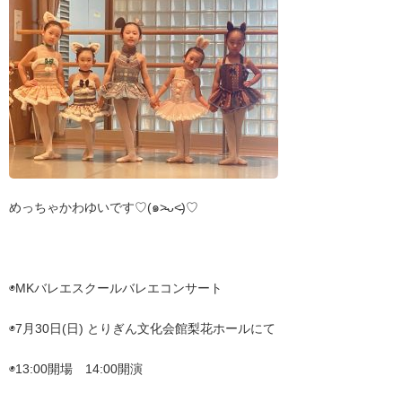
めっちゃかわゆいです♡(๑˃̵ᴗ˂̵)♡
◉MKバレエスクールバレエコンサート
◉7月30日(日) とりぎん文化会館梨花ホールにて
◉13:00開場 14:00開演