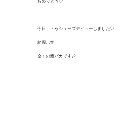
おめでとう♡
今日、トゥシューズデビューしました♡
綺麗…笑
全くの親バカです🎶