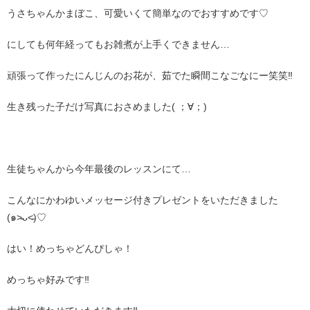
うさちゃんかまぼこ、可愛いくて簡単なのでおすすめです♡
にしても何年経ってもお雑煮が上手くできません…
頑張って作ったにんじんのお花が、茹でた瞬間こなごなにー笑笑‼︎
生き残った子だけ写真におさめました( ；∀；)
生徒ちゃんから今年最後のレッスンにて…
こんなにかわゆいメッセージ付きプレゼントをいただきました
(๑˃̵ᴗ˂̵)♡
はい！めっちゃどんぴしゃ！
めっちゃ好みです‼︎