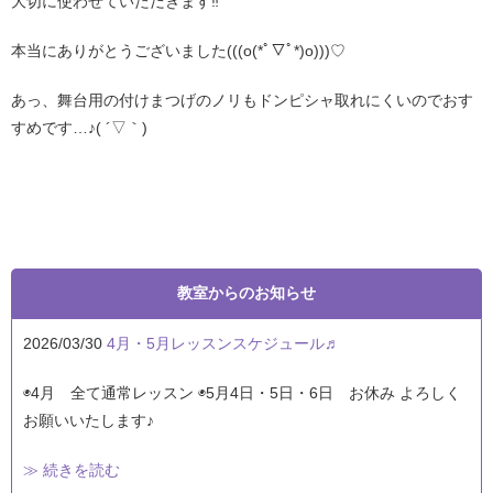
大切に使わせていただきます‼︎
本当にありがとうございました(((o(*ﾟ▽ﾟ*)o)))♡
あっ、舞台用の付けまつげのノリもドンピシャ取れにくいのでおす
すめです…♪( ´▽｀)
教室からのお知らせ
2026/03/30
4月・5月レッスンスケジュール♬
◉4月 全て通常レッスン ◉5月4日・5日・6日 お休み よろしく
お願いいたします♪
≫ 続きを読む