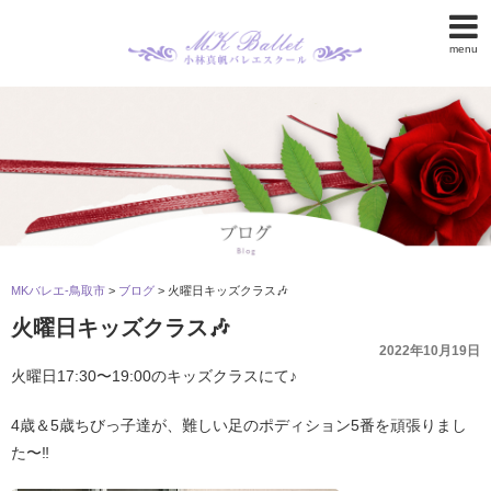
menu
MKバレエ-鳥取市
>
ブログ
>
火曜日キッズクラス🎶
火曜日キッズクラス🎶
2022年10月19日
火曜日17:30〜19:00のキッズクラスにて♪
4歳＆5歳ちびっ子達が、難しい足のポディション5番を頑張りまし
た〜‼︎