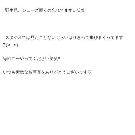
↑野生児…シューズ履くの忘れてます…笑笑
↑スタジオでは見たことないくらいはりきって飛びまくってます
Σ(‘◉⌓◉’)
毎回こーやってください笑笑‼︎
いつも素敵なお写真をありがとうございます♡