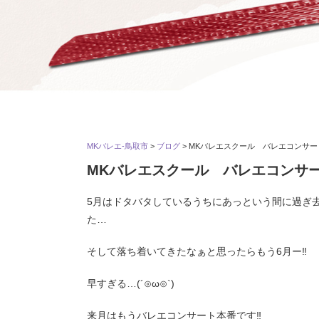
MKバレエ-鳥取市
>
ブログ
>
MKバレエスクール バレエコンサー
MKバレエスクール バレエコンサ
5月はドタバタしているうちにあっという間に過ぎ
た…
そして落ち着いてきたなぁと思ったらもう6月ー‼︎
早すぎる…(´⊙ω⊙`)
来月はもうバレエコンサート本番です‼︎