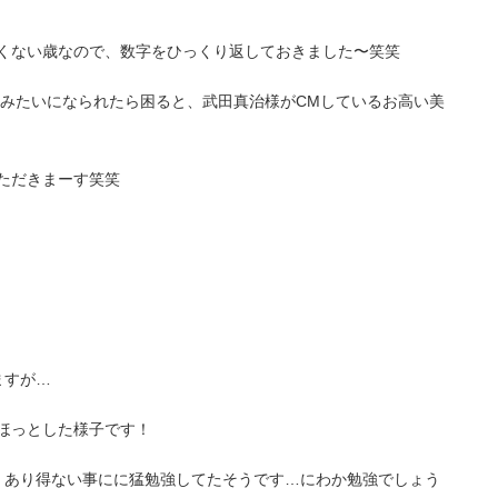
くない歳なので、数字をひっくり返しておきました〜笑笑
ンみたいになられたら困ると、武田真治様がCMしているお高い美
ただきまーす笑笑
ますが…
ほっとした様子です！
、あり得ない事にに猛勉強してたそうです…にわか勉強でしょう