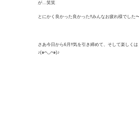
が…笑笑
とにかく良かった良かった‼︎みんなお疲れ様でした〜‼
さあ今日から6月‼︎気を引き締めて、そして楽しく
♪(๑ᴖ◡ᴖ๑)♪