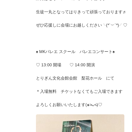
生徒一丸となってはりきって頑張っております♬
ぜひ応援しに会場にお越しください╰(*´︶`*)╯♡
♠️ MKバレエ スクール バレエコンサート♠️
♡ 13:00 開場 ♡ 14:00 開演
とりぎん文化会館会館 梨花ホール にて
＊入場無料 チケットなくてもご入場できます
よろしくお願いいたします(๑˃̵ᴗ˂̵)♡