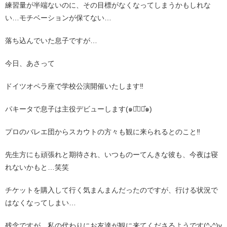
練習量が半端ないのに、その目標がなくなってしまうかもしれな
い…モチベーションが保てない…
落ち込んでいた息子ですが…
今日、あさって
ドイツオペラ座で学校公演開催いたします‼︎
パキータで息子は主役デビューします(๑･̑◡･̑๑)
プロのバレエ団からスカウトの方々も観に来られるとのこと‼︎
先生方にも頑張れと期待され、いつものーてんきな彼も、今夜は寝
れないかもと…笑笑
チケットを購入して行く気まんまんだったのですが、行ける状況で
はなくなってしまい…
残念ですが、私の代わりにお友達が観に来てくださるようです(^-^)v