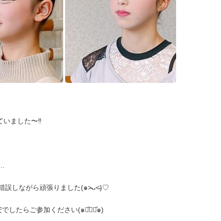
いました〜‼︎
…
ながら頑張りました(๑˃̵ᴗ˂̵)♡
たらご参加ください(๑･̑◡･̑๑)