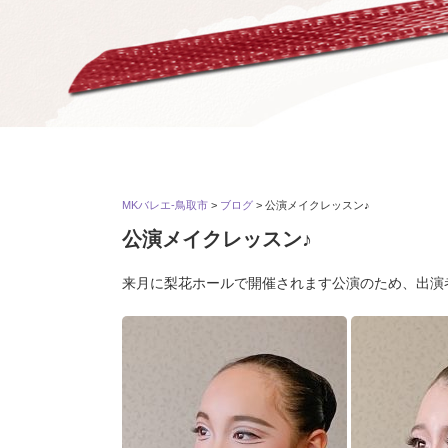
MKバレエ-鳥取市
>
ブログ
>
公演メイクレッスン♪
公演メイクレッスン♪
来月に梨花ホールで開催されます公演のため、出演