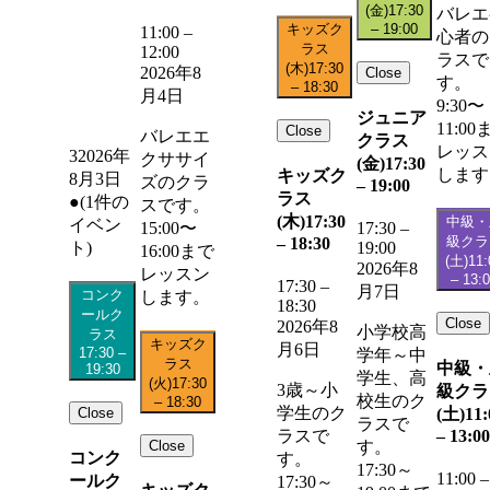
(金)
17:30
バレエ
キッズク
–
19:00
11:00
–
心者の
ラス
12:00
ラスで
(木)
17:30
2026年8
Close
す。
–
18:30
月4日
9:30〜
ジュニア
11:00
Close
バレエエ
クラス
レッス
3
2026年
クササイ
(金)
17:30
します
キッズク
8月3日
ズのクラ
–
19:00
ラス
●
(1件の
スです。
(木)
17:30
中級・
イベン
15:00〜
17:30
–
級クラ
–
18:30
19:00
ト)
16:00まで
(土)
11:
2026年8
レッスン
–
13:
17:30
–
月7日
コンク
します。
18:30
ールク
Close
2026年8
小学校高
ラス
キッズク
月6日
17:30
–
学年～中
ラス
中級・
19:30
学生、高
(火)
17:30
3歳～小
級クラ
校生のク
–
18:30
学生のク
Close
(土)
11:
ラスで
–
13:00
ラスで
Close
す。
コンク
す。
17:30～
11:00
–
ールク
17:30～