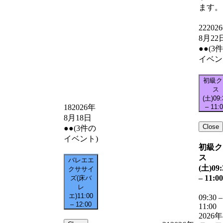
ます。
22
202
8月22
●●
(3
イベン
初級ク
ス
(土)
09:
–
11:
18
2026年
8月18日
Close
●●
(3件の
イベント)
初級ク
ス
バレエエ
(土)
09:
クササイ
–
11:00
ズ(床バ
レ
エ)
11:00
09:30
–
–
12:00
11:00
2026年