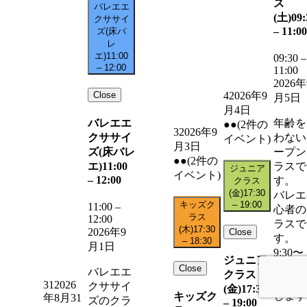
ス
バレエエ
(土)
09:
クササイ
–
11:00
ズ(床バ
レ
エ)
11:00
09:30
–
–
12:00
11:00
2026年
Close
4
2026年9
月5日
月4日
バレエエ
年齢を
●●
(2件の
3
2026年9
クササイ
わない
イベント)
月3日
ズ(床バレ
ープン
●●
(2件の
エ)
11:00
ラスで
ジュニア
イベント)
–
12:00
す。
クラス
(金)
17:30
バレエ
キッズク
–
19:00
11:00
–
心者の
ラス
12:00
ラスで
(木)
17:30
2026年9
Close
す。
–
18:30
月1日
9:30〜
ジュニア
11:00
Close
バレエエ
クラス
レッス
31
2026
クササイ
(金)
17:30
します
キッズク
年8月31
ズのクラ
–
19:00