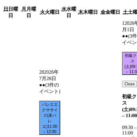
日
日曜
月
月曜
水
水曜
火
火曜日
木
木曜日
金
金曜日
土
土
日
日
日
1
2026
月1日
●●
(3
イベン
初級ク
ス
(土)
09:
–
11:
28
2026年
7月28日
Close
●●
(3件の
イベント)
初級ク
ス
バレエエ
(土)
09:
クササイ
–
11:00
ズ(床バ
レ
エ)
11:00
09:30
–
–
12:00
11:00