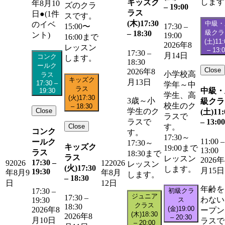
します
キッズク
年8月10
ズのクラ
–
19:00
ラス
日
●
(1件
スです。
(木)
17:30
中級・
のイベ
15:00〜
17:30
–
級クラ
–
18:30
ント)
19:00
16:00まで
(土)
11:
2026年8
レッスン
–
13:
17:30
–
月14日
コンク
します。
18:30
ールク
Close
2026年8
小学校高
ラス
キッズク
月13日
17:30
–
学年～中
ラス
中級・
19:30
学生、高
(火)
17:30
3歳～小
級クラ
校生のク
–
18:30
Close
学生のク
(土)
11:
ラスで
–
13:00
ラスで
Close
す。
コンク
す。
17:30～
11:00
–
ールク
17:30～
キッズク
19:00まで
13:00
ラス
18:30まで
ラス
レッスン
2026年
17:30
–
9
2026
12
2026
レッスン
(火)
17:30
します。
月15日
19:30
年8月9
年8月
します。
–
18:30
日
12日
年齢を
初級クラ
17:30
–
ジュニア
17:30
–
わない
ス
19:30
クラス
18:30
(金)
19:00
2026年8
ープン
(木)
18:30
2026年8
–
20:30
月10日
ラスで
–
20:00