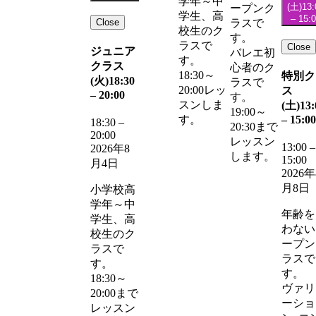
学年～中
(土)
13:
ープンク
学生、高
–
15:
Close
ラスで
校生のク
す。
ラスで
Close
ジュニア
バレエ初
す。
クラス
心者のク
18:30～
特別ク
(火)
18:30
ラスで
20:00レッ
ス
–
20:00
す。
スンしま
(土)
13:
19:00～
–
15:00
す。
18:30
–
20:30まで
20:00
レッスン
13:00
–
2026年8
します。
15:00
月4日
2026年
月8日
小学校高
学年～中
年齢を
学生、高
わない
校生のク
ープン
ラスで
ラスで
す。
す。
18:30～
ヴァリ
20:00まで
ーショ
レッスン