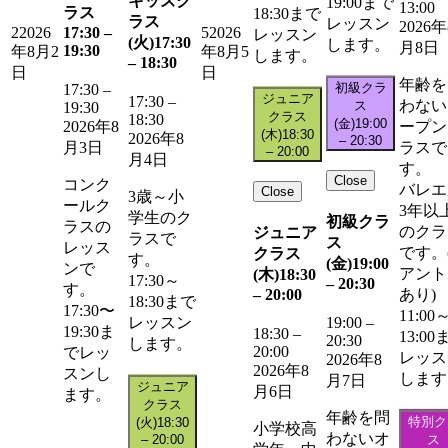
キッズク
19:00まで
13:00
ラス
18:30まで
ラス
レッスン
2026年
17:30
–
2
2026
5
2026
レッスン
(火)
17:30
します。
月8日
19:30
年8月2
年8月5
します。
–
18:30
日
日
年齢を
初級クラ
17:30
–
ジュニア
17:30
–
わない
ス
19:30
クラス
18:30
(金)
19:00
ープン
2026年8
(木)
18:30
2026年8
–
20:30
ラスで
月3日
–
20:00
月4日
す。
Close
コンク
バレエ
Close
3歳～小
ールク
3年以
学生のク
初級クラ
ラスの
のクラ
ジュニア
ラスで
ス
レッス
です。
クラス
す。
(金)
19:00
ンで
アント
(木)
18:30
17:30～
–
20:30
す。
–
20:00
あり)
18:30まで
17:30〜
11:00
レッスン
19:00
–
19:30ま
18:30
–
13:00
20:30
します。
20:00
でレッ
レッス
2026年8
2026年8
スンし
します
月7日
ジュニア
月6日
ます。
クラス
年齢を問
特別ク
(火)
18:30
小学校高
わないオ
–
20:00
ス