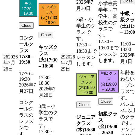
Close
2026年7
小学校高
ラス
キッズク
月30日
17:30
–
学年～中
ラス
中級・
19:30
学生、高
(火)
17:30
3歳～小
級クラ
校生のク
–
18:30
Close
学生のク
(土)
11:
ラスで
–
13:00
ラスで
Close
す。
コンク
す。
17:30～
11:00
–
ールク
17:30～
キッズク
19:00まで
13:00
ラス
18:30まで
ラス
レッスン
2026年
17:30
–
26
2026
29
2026
レッスン
(火)
17:30
します。
月1日
19:30
年7月
年7月
します。
–
18:30
26日
29日
年齢を
初級クラ
17:30
–
ジュニア
17:30
–
わない
ス
19:30
クラス
18:30
(金)
19:00
2026年7
ープン
(木)
18:30
2026年7
–
20:30
月27日
ラスで
–
20:00
月28日
す。
Close
コンク
バレエ
Close
3歳～小
ールク
3年以
学生のク
初級クラ
ラスの
のクラ
ジュニア
ラスで
ス
レッス
です。
クラス
す。
(金)
19:00
ンで
アント
(木)
18:30
17:30～
–
20:30
す。