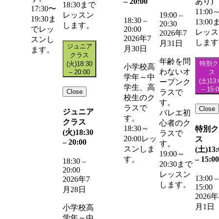
–
20:00
あり)
18:30まで
17:30〜
11:00
レッスン
19:00
–
19:30ま
18:30
–
13:00
20:30
します。
20:00
でレッ
レッス
2026年7
2026年7
スンし
します
月31日
ジュニア
月30日
ます。
クラス
年齢を問
特別ク
(火)
18:30
小学校高
わないオ
–
20:00
ス
学年～中
(土)
13:
ープンク
学生、高
–
15:
Close
ラスで
校生のク
す。
ラスで
Close
ジュニア
バレエ初
す。
クラス
心者のク
18:30～
特別ク
(火)
18:30
ラスで
20:00レッ
ス
–
20:00
す。
スンしま
(土)
13:
19:00～
–
15:00
す。
18:30
–
20:30まで
20:00
レッスン
13:00
–
2026年7
します。
15:00
月28日
2026年
月1日
小学校高
学年～中