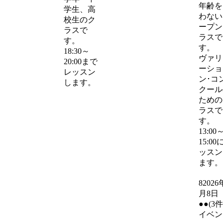
年齢を
学生、高
わない
校生のク
ープン
ラスで
ラスで
す。
す。
18:30～
ヴァリ
20:00まで
ーショ
レッスン
ン･コ
します。
クール
ための
ラスで
す。
13:00
15:00
ッスン
ます。
8
2026
月8日
●●
(3
イベン