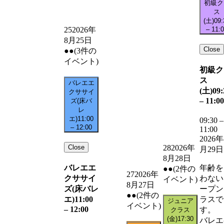
初級ク
ス
(土)
09:
–
11:
25
2026年
8月25日
Close
●●
(3件の
イベント)
初級ク
ス
バレエエ
(土)
09:
クササイ
–
11:00
ズ(床バ
レ
エ)
11:00
09:30
–
–
12:00
11:00
2026年
Close
28
2026年
月29日
8月28日
バレエエ
年齢を
●●
(2件の
27
2026年
クササイ
わない
イベント)
8月27日
ズ(床バレ
ープン
●●
(2件の
エ)
11:00
ラスで
ジュニア
イベント)
–
12:00
す。
クラス
(金)
17:30
バレエ