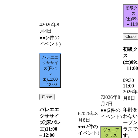
初級ク
ス
(土)
09:
–
11:
4
2026年8
月4日
Close
●●
(3件の
イベント)
初級ク
ス
バレエエ
(土)
09:
クササイ
–
11:00
ズ(床バ
レ
エ)
11:00
09:30
–
–
12:00
11:00
2026年
Close
7
2026年8
月8日
月7日
バレエエ
年齢を
●●
(2件の
6
2026年8
クササイ
わない
イベント)
月6日
ズ(床バレ
ープン
●●
(2件の
エ)
11:00
ラスで
ジュニア
イベント)
–
12:00
す。
クラス