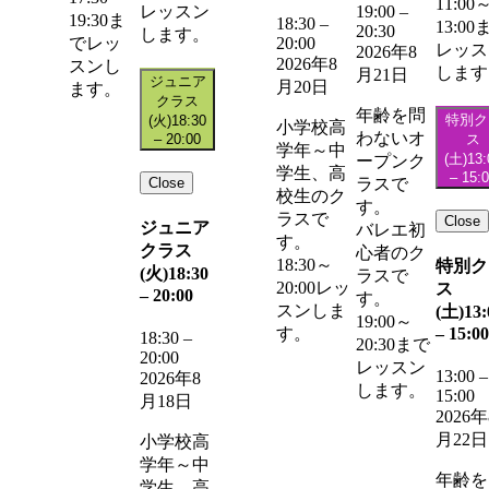
11:00
レッスン
19:00
–
19:30ま
18:30
–
13:00
20:30
します。
20:00
でレッ
レッス
2026年8
2026年8
スンし
します
月21日
ジュニア
月20日
ます。
クラス
年齢を問
特別ク
(火)
18:30
小学校高
わないオ
–
20:00
ス
学年～中
(土)
13:
ープンク
学生、高
–
15:
Close
ラスで
校生のク
す。
ラスで
Close
ジュニア
バレエ初
す。
クラス
心者のク
18:30～
特別ク
(火)
18:30
ラスで
20:00レッ
ス
–
20:00
す。
スンしま
(土)
13:
19:00～
–
15:00
す。
18:30
–
20:30まで
20:00
レッスン
13:00
–
2026年8
します。
15:00
月18日
2026年
月22日
小学校高
学年～中
年齢を
学生、高