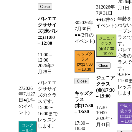
2026年
Close
31
2026年
月1日
7月31日
バレエエ
年齢を
●●
(2件の
30
2026年
クササイ
わない
イベント)
7月30日
ズ(床バレ
ープン
●●
(2件の
エ)
11:00
ラスで
ジュニア
イベント)
–
12:00
す。
クラス
(金)
17:30
バレエ
キッズク
–
19:00
11:00
–
心者の
ラス
12:00
ラスで
(木)
17:30
2026年7
Close
す。
–
18:30
月28日
9:30〜
ジュニア
11:00
Close
バレエエ
クラス
レッス
27
2026
クササイ
(金)
17:30
します
キッズク
年7月27
ズのクラ
–
19:00
ラス
日
●
(1件
スです。
(木)
17:30
中級・
のイベ
15:00〜
17:30
–
級クラ
–
18:30
ント)
19:00
16:00まで
(土)
11:
2026年7
レッスン
–
13:
17:30
–
月31日
コンク
します。
18:30
ールク