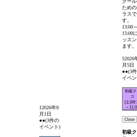
クール
ための
ラスで
す。
13:00
15:00
ッスン
ます。
5
2026
月5日
●●
(3
イベン
初級ク
ス
(土)
09:
–
11:
1
2026年9
月1日
Close
●●
(3件の
イベント)
初級ク