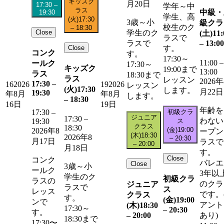
キッズク
月20日
17:30
–
学年～中
ラス
中級・
19:30
学生、高
(火)
17:30
3歳～小
級クラ
校生のク
–
18:30
Close
学生のク
(土)
11:
ラスで
–
13:00
ラスで
Close
す。
コンク
す。
17:30～
11:00
–
ールク
17:30～
キッズク
19:00まで
13:00
ラス
18:30まで
ラス
レッスン
2026年
17:30
–
16
2026
19
2026
レッスン
(火)
17:30
します。
月22日
19:30
年8月
年8月
します。
–
18:30
16日
19日
年齢を
初級クラ
17:30
–
ジュニア
17:30
–
わない
ス
19:30
クラス
18:30
(金)
19:00
2026年8
ープン
(木)
18:30
2026年8
–
20:30
月17日
ラスで
–
20:00
月18日
す。
Close
コンク
バレエ
Close
3歳～小
ールク
3年以
学生のク
初級クラ
ラスの
のクラ
ジュニア
ラスで
ス
レッス
です。
クラス
す。
(金)
19:00
ンで
アント
(木)
18:30
17:30～
–
20:30
す。
–
20:00
あり)
18:30まで
17:30〜