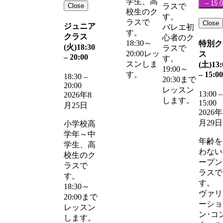
学生、高
–
15:
Close
ラスで
校生のク
す。
ラスで
Close
ジュニア
バレエ初
す。
クラス
心者のク
18:30～
特別ク
(火)
18:30
ラスで
20:00レッ
ス
–
20:00
す。
スンしま
(土)
13:
19:00～
–
15:00
す。
18:30
–
20:30まで
20:00
レッスン
13:00
–
2026年8
します。
15:00
月25日
2026年
月29日
小学校高
学年～中
年齢を
学生、高
わない
校生のク
ープン
ラスで
ラスで
す。
す。
18:30～
ヴァリ
20:00まで
ーショ
レッスン
ン･コ
します。