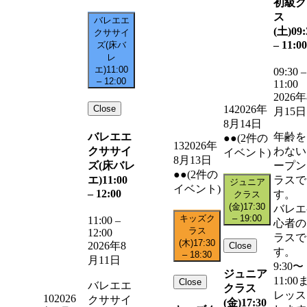
初級ク
ス
バレエエ
(土)
09:
クササイ
–
11:00
ズ(床バ
レ
エ)
11:00
09:30
–
–
12:00
11:00
2026年
Close
14
2026年
月15日
8月14日
バレエエ
年齢を
●●
(2件の
13
2026年
クササイ
わない
イベント)
8月13日
ズ(床バレ
ープン
●●
(2件の
エ)
11:00
ラスで
ジュニア
イベント)
–
12:00
す。
クラス
(金)
17:30
バレエ
キッズク
–
19:00
11:00
–
心者の
ラス
12:00
ラスで
(木)
17:30
2026年8
Close
す。
–
18:30
月11日
9:30〜
ジュニア
11:00
Close
バレエエ
クラス
レッス
10
2026
クササイ
(金)
17:30