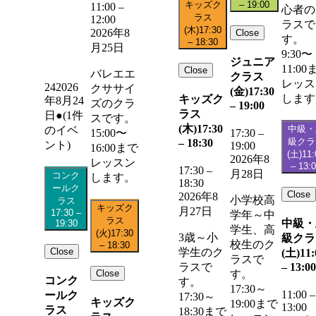
キッズク
–
19:00
11:00
–
心者の
ラス
12:00
ラスで
(木)
17:30
2026年8
Close
す。
–
18:30
月25日
9:30〜
ジュニア
11:00
Close
バレエエ
クラス
レッス
24
2026
クササイ
(金)
17:30
します
キッズク
年8月24
ズのクラ
–
19:00
ラス
日
●
(1件
スです。
(木)
17:30
中級・
のイベ
15:00〜
17:30
–
級クラ
–
18:30
ント)
19:00
16:00まで
(土)
11:
2026年8
レッスン
–
13:
17:30
–
月28日
コンク
します。
18:30
ールク
Close
2026年8
小学校高
ラス
キッズク
月27日
17:30
–
学年～中
ラス
中級・
19:30
学生、高
(火)
17:30
3歳～小
級クラ
校生のク
–
18:30
Close
学生のク
(土)
11:
ラスで
–
13:00
ラスで
Close
す。
コンク
す。
17:30～
11:00
–
ールク
17:30～
キッズク
19:00まで
13:00
ラス
18:30まで