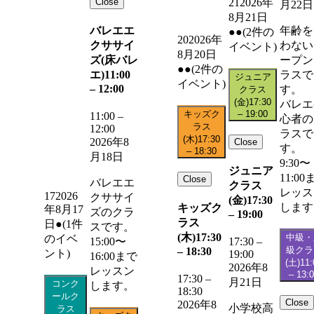
Close
21
2026年
月22日
8月21日
バレエエ
年齢を
●●
(2件の
20
2026年
クササイ
わない
イベント)
8月20日
ズ(床バレ
ープン
●●
(2件の
エ)
11:00
ラスで
ジュニア
イベント)
–
12:00
す。
クラス
(金)
17:30
バレエ
キッズク
–
19:00
11:00
–
心者の
ラス
12:00
ラスで
(木)
17:30
2026年8
Close
す。
–
18:30
月18日
9:30〜
ジュニア
11:00
Close
バレエエ
クラス
レッス
17
2026
クササイ
(金)
17:30
します
キッズク
年8月17
ズのクラ
–
19:00
ラス
日
●
(1件
スです。
(木)
17:30
中級・
のイベ
15:00〜
17:30
–
級クラ
–
18:30
ント)
19:00
16:00まで
(土)
11:
2026年8
レッスン
–
13:
17:30
–
月21日
コンク
します。
18:30
ールク
Close
2026年8
小学校高
ラス