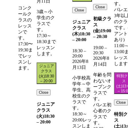
月11日
す。
Close
コンク
バレエ
Close
3歳～小
ールク
3年以
学生のク
初級クラ
ラスの
のクラ
ジュニア
ラスで
ス
レッス
です。
クラス
す。
(金)
19:00
ンで
アント
(木)
18:30
17:30～
–
20:30
す。
–
20:00
あり)
18:30まで
17:30〜
11:00
レッスン
19:00
–
19:30ま
18:30
–
13:00
20:30
します。
20:00
でレッ
レッス
2026年8
2026年8
スンし
します
月14日
ジュニア
月13日
ます。
クラス
年齢を問
特別ク
(火)
18:30
小学校高
わないオ
–
20:00
ス
学年～中
(土)
13:
ープンク
学生、高
–
15:
Close
ラスで
校生のク
す。
ラスで
Close
ジュニア
バレエ初
す。
クラス
心者のク
18:30～
特別ク
(火)
18:30
ラスで
20:00レッ
ス
–
20:00
す。
スンしま
(土)
13: