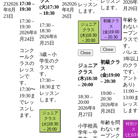
ラス
レッスン
2026年
17:30
–
23
2026
26
2026
レッスン
(火)
17:30
します。
月29日
19:30
年8月
年8月
します。
–
18:30
23日
26日
年齢を
初級クラ
17:30
–
ジュニア
17:30
–
わない
ス
19:30
クラス
18:30
(金)
19:00
2026年8
ープン
(木)
18:30
2026年8
–
20:30
月24日
ラスで
–
20:00
月25日
す。
Close
コンク
バレエ
Close
3歳～小
ールク
3年以
学生のク
初級クラ
ラスの
のクラ
ジュニア
ラスで
ス
レッス
です。
クラス
す。
(金)
19:00
ンで
アント
(木)
18:30
17:30～
–
20:30
す。
–
20:00
あり)
18:30まで
17:30〜
11:00
レッスン
19:00
–
19:30ま
18:30
–
13:00
20:30
します。
20:00
でレッ
レッス
2026年8
2026年8
スンし
します
月28日
ジュニア
月27日
ます。
クラス
年齢を問
特別ク
(火)
18:30
小学校高
わないオ
–
20:00
ス
学年～中
(土)
13:
ープンク