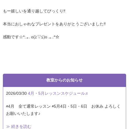
もー嬉しいを通り越してびっくり‼︎
本当におしゃれなプレゼントをありがとうございました‼︎
感動です☆*:.｡. o(≧▽≦)o .｡.:*☆
教室からのお知らせ
2026/03/30
4月・5月レッスンスケジュール♬
◉4月 全て通常レッスン ◉5月4日・5日・6日 お休み よろしく
お願いいたします♪
≫ 続きを読む