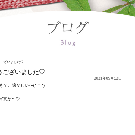
うございました♡
うございました♡
2021年05月12日
、懐かしい〜(*´꒳`*)
写真が〜♡