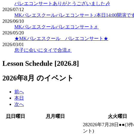
バレエコンサートありがとうございました🎶
2026/07/12
MKバレエスクールバレエコンサート♪本日14:00開演で
2026/06/10
MKバレエスクールバレエコンサート♬
2026/05/20
★MKバレエスクール バレエコンサート★
2026/03/01
息子に会いにタイで合流♬
Lesson Schedule [2026.8]
2026年8月 のイベント
前へ
本日
次へ
日
日曜日
月
月曜日
火
火曜日
28
2026年7月28日
●●
(3
ント)