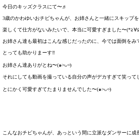
今日のキッズクラスにて〜♬
3歳のかわゆいおチビちゃんが、お姉さんと一緒にスキップ
楽しくて仕方がないみたいで、本当に可愛すぎました〜(*≧∀≦
お姉さん達も最初はこんな感じだったのに、今では面倒をみ
とっても助かりまーす‼︎
お姉さん達ありがとね〜(๑˃̵ᴗ˂̵)
それにしても動画を撮っている自分の声がデカすぎて笑って
とにかく可愛すぎてたまりませんでした〜(๑˃̵ᴗ˂̵)
こんなおチビちゃんが、あっという間に立派なダンサーに成