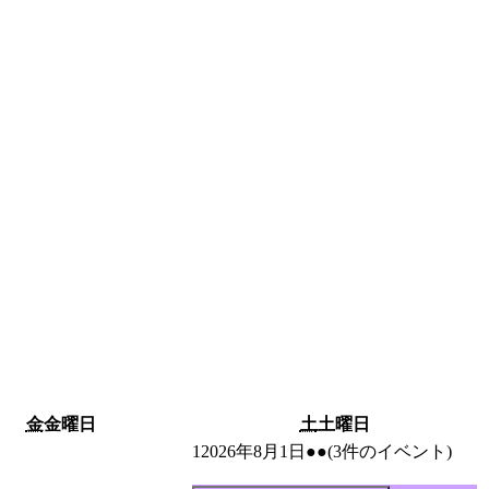
金
金曜日
土
土曜日
1
2026年8月1日
●●
(3件のイベント)