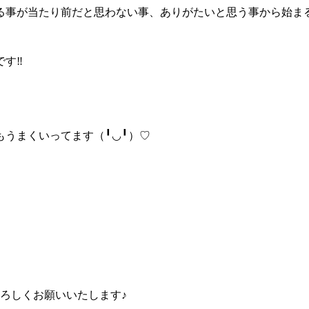
る事が当たり前だと思わない事、ありがたいと思う事から始ま
す‼︎
うまくいってます（╹◡╹）♡
 よろしくお願いいたします♪