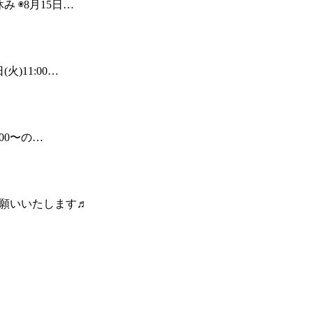
み ◉8月15日…
火)11:00…
:00〜の…
お願いいたします♬