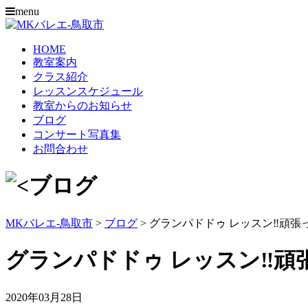
menu
HOME
教室案内
クラス紹介
レッスンスケジュール
教室からのお知らせ
ブログ
コンサート写真集
お問合わせ
MKバレエ-鳥取市
>
ブログ
>
グランパドドゥ レッスン‼︎頑張
グランパドドゥ レッスン‼︎頑
2020年03月28日