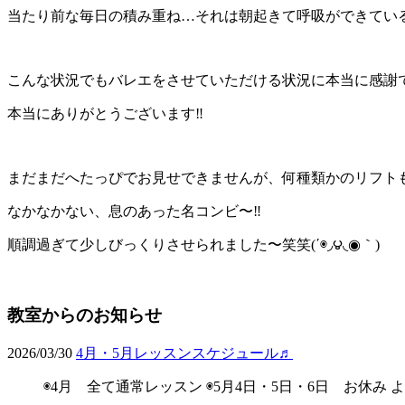
当たり前な毎日の積み重ね…それは朝起きて呼吸ができてい
こんな状況でもバレエをさせていただける状況に本当に感謝で
本当にありがとうございます‼︎
まだまだへたっぴでお見せできませんが、何種類かのリフトも
なかなかない、息のあった名コンビ〜‼︎
順調過ぎて少しびっくりさせられました〜笑笑(΄◉◞౪◟◉｀)
教室からのお知らせ
2026/03/30
4月・5月レッスンスケジュール♬
◉4月 全て通常レッスン ◉5月4日・5日・6日 お休み