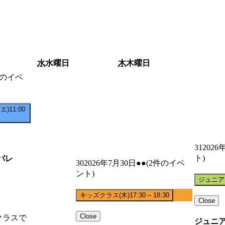
水
水曜日
木
木曜日
件のイベ
エ)
11:00
31
2026
ト)
バレ
30
2026年7月30日
●●
(2件のイベ
ント)
ジュニア
キッズクラス(木)
17:30
–
18:30
Close
Close
クラスで
ジュニア