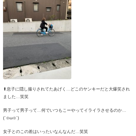
⬆︎息子に隠し撮りされてたあげく…どこのヤンキーだと大爆笑され
ました…笑笑
男子って男子って…何でいつもこーやってイライラさせるのか…
(´⊙ω⊙`)
女子とのこの差はいったいなんなんだ…笑笑