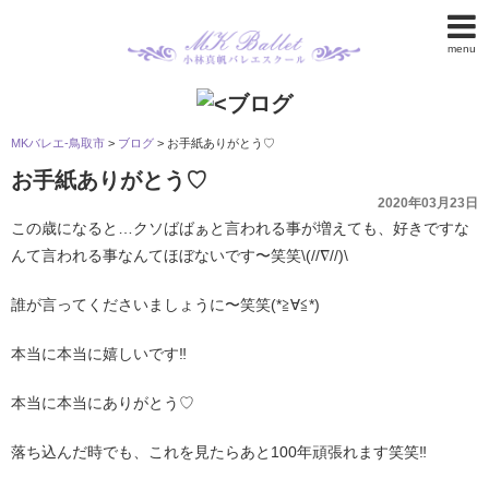
menu
MKバレエ-鳥取市
>
ブログ
>
お手紙ありがとう♡
お手紙ありがとう♡
2020年03月23日
この歳になると…クソばばぁと言われる事が増えても、好きですな
んて言われる事なんてほぼないです〜笑笑\(//∇//)\
誰が言ってくださいましょうに〜笑笑(*≧∀≦*)
本当に本当に嬉しいです‼︎
本当に本当にありがとう♡
落ち込んだ時でも、これを見たらあと100年頑張れます笑笑‼︎