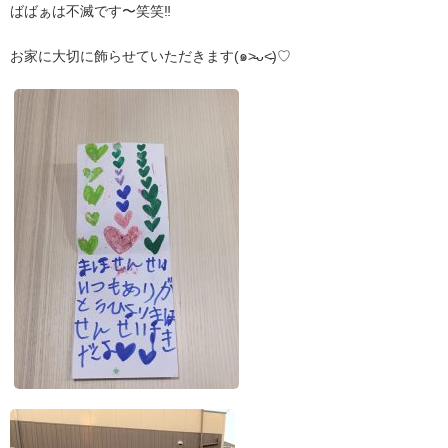
ばばぁは不滅です〜笑笑‼︎
お家に大切に飾らせていただきます(๑˃̵ᴗ˂̵)♡