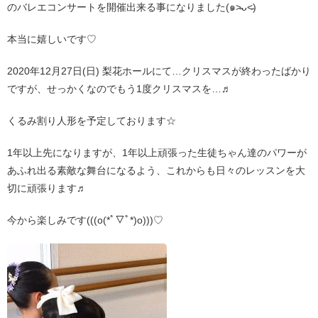
のバレエコンサートを開催出来る事になりました(๑˃̵ᴗ˂̵)
本当に嬉しいです♡
2020年12月27日(日) 梨花ホールにて…クリスマスが終わったばかり
ですが、せっかくなのでもう1度クリスマスを…♬
くるみ割り人形を予定しております☆
1年以上先になりますが、1年以上頑張った生徒ちゃん達のパワーが
あふれ出る素敵な舞台になるよう、これからも日々のレッスンを大
切に頑張ります♬
今から楽しみです(((o(*ﾟ▽ﾟ*)o)))♡