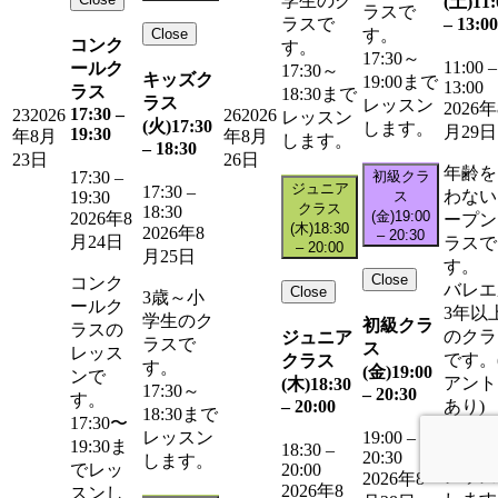
学生のク
(土)
11:
ラスで
–
13:00
ラスで
Close
す。
コンク
す。
17:30～
11:00
–
ールク
17:30～
キッズク
19:00まで
13:00
ラス
18:30まで
ラス
レッスン
2026年
17:30
–
23
2026
26
2026
レッスン
(火)
17:30
します。
月29日
19:30
年8月
年8月
します。
–
18:30
23日
26日
年齢を
初級クラ
17:30
–
ジュニア
17:30
–
わない
ス
19:30
クラス
18:30
(金)
19:00
2026年8
ープン
(木)
18:30
2026年8
–
20:30
月24日
ラスで
–
20:00
月25日
す。
Close
コンク
バレエ
Close
3歳～小
ールク
3年以
学生のク
初級クラ
ラスの
のクラ
ジュニア
ラスで
ス
レッス
です。
クラス
す。
(金)
19:00
ンで
アント
(木)
18:30
17:30～
–
20:30
す。
–
20:00
あり)
18:30まで
17:30〜
11:00
レッスン
19:00
–
19:30ま
18:30
–
13:00
20:30
します。
20:00
でレッ
レッス
2026年8
2026年8
スンし