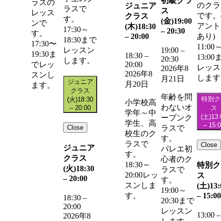
初級クラ
ラスの
のクラ
ジュニア
ラスで
ス
レッス
です。
クラス
す。
(金)
19:00
ンで
アント
(木)
18:30
17:30～
–
20:30
す。
–
20:00
あり)
18:30まで
17:30〜
11:00
レッスン
19:00
–
19:30ま
18:30
–
13:00
20:30
します。
20:00
でレッ
レッス
2026年8
2026年8
スンし
します
月21日
ジュニア
月20日
ます。
クラス
年齢を問
特別ク
(火)
18:30
小学校高
わないオ
–
20:00
ス
学年～中
(土)
13:
ープンク
学生、高
–
15:
Close
ラスで
校生のク
す。
ラスで
Close
ジュニア
バレエ初
す。
クラス
心者のク
18:30～
特別ク
(火)
18:30
ラスで
20:00レッ
ス
–
20:00
す。
スンしま
(土)
13:
19:00～
–
15:00
す。
18:30
–
20:30まで
20:00
レッスン
13:00
–
2026年8