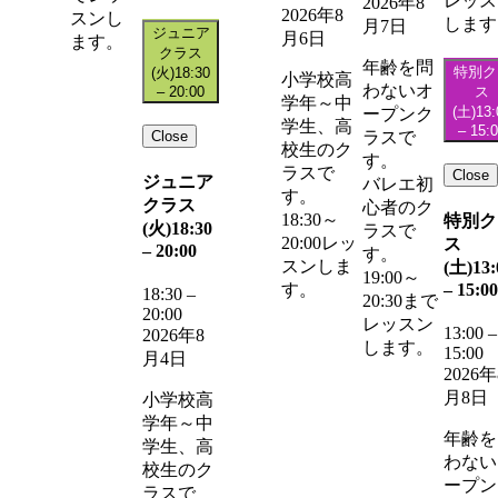
レッス
2026年8
2026年8
スンし
します
月7日
ジュニア
月6日
ます。
クラス
年齢を問
特別ク
(火)
18:30
小学校高
わないオ
–
20:00
ス
学年～中
(土)
13:
ープンク
学生、高
–
15:
Close
ラスで
校生のク
す。
ラスで
Close
ジュニア
バレエ初
す。
クラス
心者のク
18:30～
特別ク
(火)
18:30
ラスで
20:00レッ
ス
–
20:00
す。
スンしま
(土)
13:
19:00～
–
15:00
す。
18:30
–
20:30まで
20:00
レッスン
13:00
–
2026年8
します。
15:00
月4日
2026年
月8日
小学校高
学年～中
年齢を
学生、高
わない
校生のク
ープン
ラスで