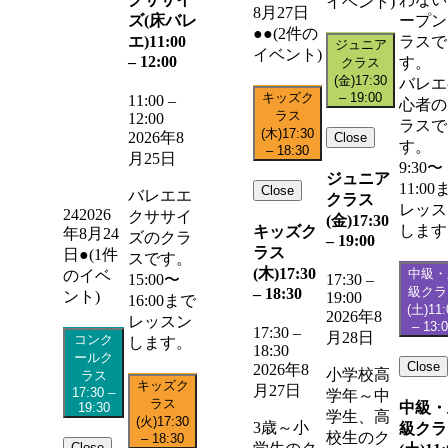
イベント)
8月27日
ズ(床バレ
ープン
●●
(2件の
エ)
11:00
ラスで
ジュニア
イベント)
–
12:00
す。
クラス
(金)
17:30
バレエ
キッズク
–
19:00
11:00
–
心者の
ラス
12:00
ラスで
(木)
17:30
2026年8
Close
す。
–
18:30
月25日
9:30〜
ジュニア
11:00
Close
バレエエ
クラス
レッス
24
2026
クササイ
(金)
17:30
します
キッズク
年8月24
ズのクラ
–
19:00
ラス
日
●
(1件
スです。
(木)
17:30
中級・
のイベ
15:00〜
17:30
–
級クラ
–
18:30
ント)
19:00
16:00まで
(土)
11:
2026年8
レッスン
–
13:
17:30
–
月28日
コンク
します。
18:30
ールク
Close
2026年8
小学校高
ラス
キッズク
月27日
17:30
–
学年～中
ラス
中級・
19:30
学生、高
(火)
17:30
3歳～小
級クラ
校生のク
–
18:30
Close