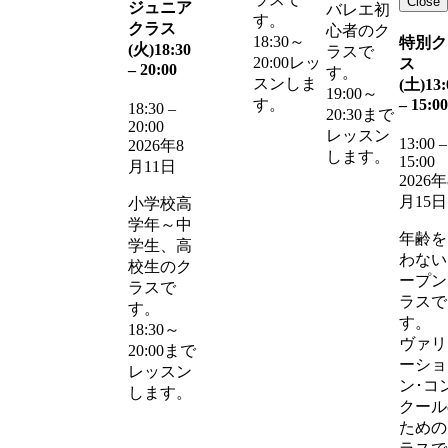
Close
ジュニア
バレエ初
す。
クラス
心者のク
18:30～
特別ク
(火)
18:30
ラスで
20:00レッ
ス
–
20:00
す。
スンしま
(土)
13:
19:00～
–
15:00
す。
18:30
–
20:30まで
20:00
レッスン
13:00
–
2026年8
します。
15:00
月11日
2026年
月15日
小学校高
学年～中
年齢を
学生、高
わない
校生のク
ープン
ラスで
ラスで
す。
す。
18:30～
ヴァリ
20:00まで
ーショ
レッスン
ン･コ
します。
クール
ための