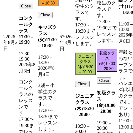
級クラ
校生のク
–
18:30
学生のク
Close
(土)
11:
ラスで
–
13:00
ラスで
Close
す。
コンク
す。
17:30～
11:00
–
ールク
17:30～
キッズク
19:00まで
13:00
ラス
18:30まで
ラス
レッスン
2026年
17:30
–
2
2026
5
2026
レッスン
(火)
17:30
します。
月8日
19:30
年8月2
年8月5
します。
–
18:30
日
日
年齢を
初級クラ
17:30
–
ジュニア
17:30
–
わない
ス
19:30
クラス
18:30
(金)
19:00
ープン
2026年8
(木)
18:30
2026年8
–
20:30
ラスで
月3日
–
20:00
月4日
す。
Close
コンク
バレエ
Close
3歳～小
ールク
3年以
学生のク
初級クラ
ラスの
のクラ
ジュニア
ラスで
ス
レッス
です。
クラス
す。
(金)
19:00
ンで
アント
(木)
18:30
17:30～
–
20:30
す。
–
20:00
あり)
18:30まで
17:30〜
11:00
レッスン
19:00
–
19:30ま
18:30
–
13:00
20:30
します。
20:00
でレッ