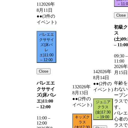
–
11:
11
2026年
8月11日
Close
●●
(3件の
イベント)
初級ク
ス
バレエエ
(土)
09:
クササイ
–
11:00
ズ(床バ
レ
エ)
11:00
09:30
–
–
12:00
11:00
2026年
Close
14
2026年
月15日
8月14日
バレエエ
年齢を
●●
(2件の
13
2026年
クササイ
わない
イベント)
8月13日
ズ(床バレ
ープン
●●
(2件の
エ)
11:00
ラスで
ジュニア
イベント)
–
12:00
す。
クラス
(金)
17:30
バレエ
キッズク
–
19:00
11:00
–
心者の
ラス
12:00
ラスで
(木)
17:30