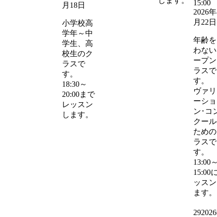
します。
15:00
月18日
2026年
月22日
小学校高
学年～中
年齢を
学生、高
わない
校生のク
ープン
ラスで
ラスで
す。
す。
18:30～
ヴァリ
20:00まで
ーショ
レッスン
ン･コ
します。
クール
ための
ラスで
す。
13:00
15:00
ッスン
ます。
29
202