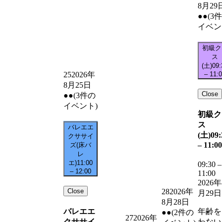
8月29
●●
(3
イベン
初級ク
ス
(土)
09:
–
11:
25
2026年
8月25日
Close
●●
(3件の
イベント)
初級ク
ス
バレエエ
(土)
09:
クササイ
–
11:00
ズ(床バ
レ
エ)
11:00
09:30
–
–
12:00
11:00
2026年
Close
28
2026年
月29日
8月28日
バレエエ
年齢を
●●
(2件の
27
2026年
クササイ
わない