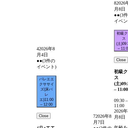
8
2026
月8日
●●
(3
イベン
初級ク
ス
(土)
09:
–
11:
4
2026年8
月4日
Close
●●
(3件の
イベント)
初級ク
ス
バレエエ
(土)
09:
クササイ
–
11:00
ズ(床バ
レ
エ)
11:00
09:30
–
–
12:00
11:00
2026年
Close
7
2026年8
月8日
月7日
バレエエ
年齢を