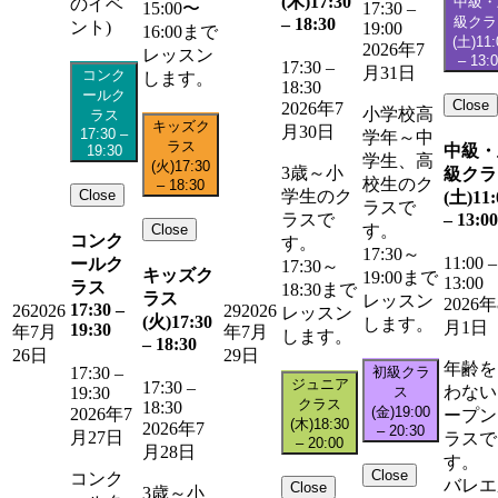
(木)
17:30
中級・
のイベ
15:00〜
17:30
–
級クラ
–
18:30
ント)
19:00
16:00まで
(土)
11:
2026年7
レッスン
–
13:
17:30
–
月31日
コンク
します。
18:30
ールク
Close
2026年7
小学校高
ラス
キッズク
月30日
17:30
–
学年～中
ラス
中級・
19:30
学生、高
(火)
17:30
3歳～小
級クラ
校生のク
–
18:30
Close
学生のク
(土)
11:
ラスで
–
13:00
ラスで
Close
す。
コンク
す。
17:30～
11:00
–
ールク
17:30～
キッズク
19:00まで
13:00
ラス
18:30まで
ラス
レッスン
2026年
17:30
–
26
2026
29
2026
レッスン
(火)
17:30
します。
月1日
19:30
年7月
年7月
します。
–
18:30
26日
29日
年齢を
初級クラ
17:30
–
ジュニア
17:30
–
わない
ス
19:30
クラス
18:30
(金)
19:00
2026年7
ープン
(木)
18:30
2026年7
–
20:30
月27日
ラスで
–
20:00
月28日
す。
Close
コンク
バレエ
Close
3歳～小