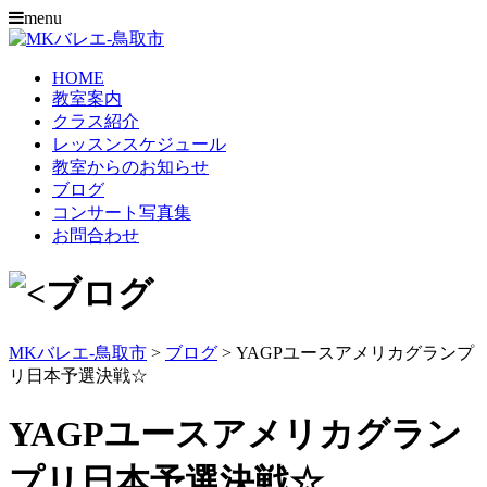
menu
HOME
教室案内
クラス紹介
レッスンスケジュール
教室からのお知らせ
ブログ
コンサート写真集
お問合わせ
MKバレエ-鳥取市
>
ブログ
>
YAGPユースアメリカグランプ
リ日本予選決戦☆
YAGPユースアメリカグラン
プリ日本予選決戦☆