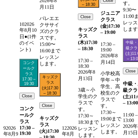
2026年8
Close
す。
–
18:30
月11日
9:30〜
ジュニア
11:00
Close
バレエエ
クラス
レッス
10
2026
クササイ
(金)
17:30
します
キッズク
年8月10
ズのクラ
–
19:00
ラス
日
●
(1件
スです。
(木)
17:30
中級・
のイベ
15:00〜
17:30
–
級クラ
–
18:30
ント)
19:00
16:00まで
(土)
11:
2026年8
レッスン
–
13:
17:30
–
月14日
コンク
します。
18:30
ールク
Close
2026年8
小学校高
ラス
キッズク
月13日
17:30
–
学年～中
ラス
中級・
19:30
学生、高
(火)
17:30
3歳～小
級クラ
校生のク
–
18:30
Close
学生のク
(土)
11:
ラスで
–
13:00
ラスで
Close
す。
コンク
す。
17:30～
11:00
–
ールク
17:30～
キッズク
19:00まで
13:00
ラス
18:30まで
ラス
レッスン
2026年
17:30
–
9
2026
12
2026
レッスン
(火)
17:30
します。
月15日
19:30
年8月9
年8月
します。
–
18:30