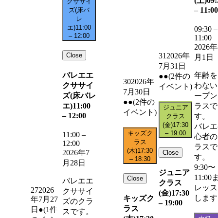
(土)
09:
クササイ
–
11:00
ズ(床バ
レ
エ)
11:00
09:30
–
–
12:00
11:00
2026年
Close
31
2026年
月1日
7月31日
バレエエ
年齢を
●●
(2件の
30
2026年
クササイ
わない
イベント)
7月30日
ズ(床バレ
ープン
●●
(2件の
エ)
11:00
ラスで
ジュニア
イベント)
–
12:00
す。
クラス
(金)
17:30
バレエ
キッズク
–
19:00
11:00
–
心者の
ラス
12:00
ラスで
(木)
17:30
2026年7
Close
す。
–
18:30
月28日
9:30〜
ジュニア
11:00
Close
バレエエ
クラス
レッス
27
2026
クササイ
(金)
17:30
します
キッズク
年7月27
ズのクラ
–
19:00
ラス
日
●
(1件
スです。