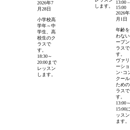
13:00
–
2026年7
します。
15:00
月28日
2026年
月1日
小学校高
学年～中
年齢を
学生、高
わない
校生のク
ープン
ラスで
ラスで
す。
す。
18:30～
ヴァリ
20:00まで
ーショ
レッスン
ン･コ
します。
クール
ための
ラスで
す。
13:00
15:00
ッスン
ます。