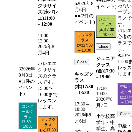
●●
(2件の
6
2026年8
クササイ
わない
イベント)
月6日
ズ(床バレ
ープン
●●
(2件の
エ)
11:00
ラスで
ジュニア
イベント)
–
12:00
す。
クラス
(金)
17:30
バレエ
キッズク
–
19:00
11:00
–
心者の
ラス
12:00
ラスで
(木)
17:30
2026年8
Close
す。
–
18:30
月4日
9:30〜
ジュニア
11:00
Close
バレエエ
クラス
レッス
3
2026年
クササイ
(金)
17:30
します
キッズク
8月3日
ズのクラ
–
19:00
ラス
●
(1件の
スです。
(木)
17:30
中級・
イベン
15:00〜
17:30
–
級クラ
–
18:30
19:00
ト)
16:00まで
(土)
11:
2026年8
レッスン
–
13:
17:30
–
月7日
コンク
します。
18:30
ールク
Close
2026年8
小学校高
ラス
キッズク
月6日
17:30
–
学年～中
ラス
中級・
19:30
学生、高
(火)
17:30
3歳～小