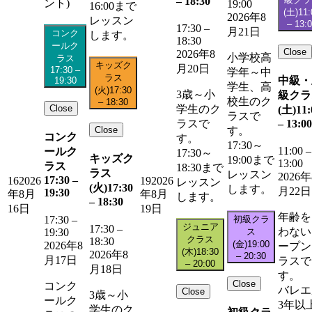
–
18:30
ント)
19:00
16:00まで
(土)
11:
2026年8
レッスン
–
13:
17:30
–
月21日
コンク
します。
18:30
ールク
Close
2026年8
小学校高
ラス
キッズク
月20日
17:30
–
学年～中
ラス
中級・
19:30
学生、高
(火)
17:30
3歳～小
級クラ
校生のク
–
18:30
Close
学生のク
(土)
11:
ラスで
–
13:00
ラスで
Close
す。
コンク
す。
17:30～
11:00
–
ールク
17:30～
キッズク
19:00まで
13:00
ラス
18:30まで
ラス
レッスン
2026年
17:30
–
16
2026
19
2026
レッスン
(火)
17:30
します。
月22日
19:30
年8月
年8月
します。
–
18:30
16日
19日
年齢を
初級クラ
17:30
–
ジュニア
17:30
–
わない
ス
19:30
クラス
18:30
(金)
19:00
2026年8
ープン
(木)
18:30
2026年8
–
20:30
月17日
ラスで
–
20:00
月18日
す。
Close
コンク
バレエ
Close
3歳～小
ールク
3年以
学生のク