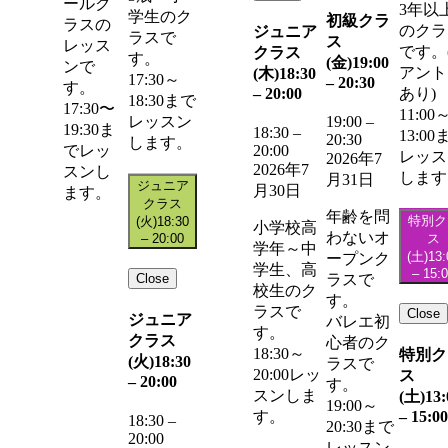
ールク
3年以
学生のク
初級クラ
ラスの
のクラ
ジュニア
ラスで
ス
レッス
です。
クラス
す。
(金)
19:00
ンで
アント
(木)
18:30
17:30～
–
20:30
す。
–
20:00
あり)
18:30まで
17:30〜
11:00
レッスン
19:00
–
19:30ま
18:30
–
13:00
20:30
します。
20:00
でレッ
レッス
2026年7
2026年7
スンし
します
月31日
ジュニア
月30日
ます。
クラス
年齢を問
特別ク
(火)
18:30
小学校高
わないオ
–
20:00
ス
学年～中
(土)
13:
ープンク
学生、高
–
15:
Close
ラスで
校生のク
す。
ラスで
Close
ジュニア
バレエ初
す。
クラス
心者のク
18:30～
特別ク
(火)
18:30
ラスで
20:00レッ
ス
–
20:00
す。
スンしま
(土)
13:
19:00～
–
15:00
す。
18:30
–
20:30まで
20:00
レッスン