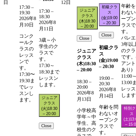
日
12日
年齢を
初級クラ
17:30
–
ジュニア
17:30
–
わない
ス
19:30
クラス
18:30
(金)
19:00
2026年8
ープン
(木)
18:30
2026年8
–
20:30
月10日
ラスで
–
20:00
月11日
す。
Close
コンク
バレエ
Close
3歳～小
ールク
3年以
学生のク
初級クラ
ラスの
のクラ
ジュニア
ラスで
ス
レッス
です。
クラス
す。
(金)
19:00
ンで
アント
(木)
18:30
17:30～
–
20:30
す。
–
20:00
あり)
18:30まで
17:30〜
11:00
レッスン
19:00
–
19:30ま
18:30
–
13:00
20:30
します。
20:00
でレッ
レッス
2026年8
2026年8
スンし
します
月14日
ジュニア
月13日
ます。
クラス
年齢を問
特別ク
(火)
18:30
小学校高
わないオ
–
20:00
ス
学年～中
(土)
13:
ープンク
学生、高
–
15:
Close
ラスで
校生のク
す。
ラスで