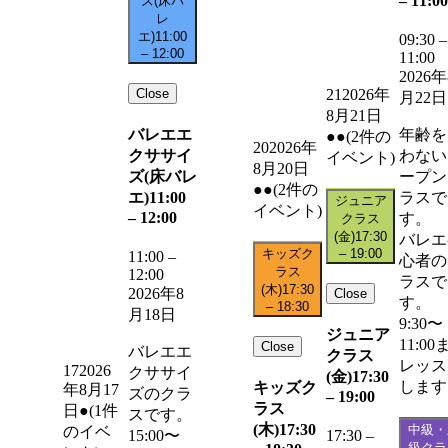
–
11:00
ズ(床バ
レ
エ)
11:00
09:30
–
–
12:00
11:00
2026年
Close
21
2026年
月22日
8月21日
バレエエ
年齢を
●●
(2件の
20
2026年
クササイ
わない
イベント)
8月20日
ズ(床バレ
ープン
●●
(2件の
エ)
11:00
ラスで
ジュニア
イベント)
–
12:00
す。
クラス
(金)
17:30
バレエ
キッズク
–
19:00
11:00
–
心者の
ラス
12:00
ラスで
(木)
17:30
2026年8
Close
す。
–
18:30
月18日
9:30〜
ジュニア
11:00
Close
バレエエ
クラス
レッス
17
2026
クササイ
(金)
17:30
します
キッズク
年8月17
ズのクラ
–
19:00
ラス
日
●
(1件
スです。
(木)
17:30
中級・
のイベ
15:00〜
17:30
–
級クラ