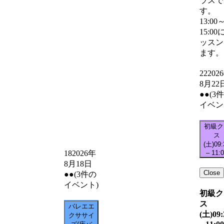
ラスで
す。
13:00
15:00
ッスン
ます。
22
202
8月22
●●
(3
イベン
初級ク
ス
(土)
09:
–
11:
18
2026年
8月18日
Close
●●
(3件の
イベント)
初級ク
ス
バレエエ
(土)
09:
クササイ