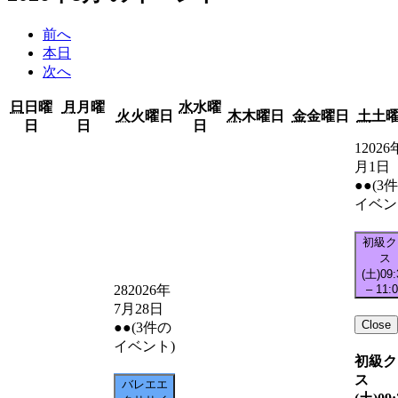
前へ
本日
次へ
日
日曜
月
月曜
水
水曜
火
火曜日
木
木曜日
金
金曜日
土
土
日
日
日
1
2026
月1日
●●
(3
イベン
初級ク
ス
(土)
09:
–
11:
28
2026年
7月28日
Close
●●
(3件の
イベント)
初級ク
ス
バレエエ