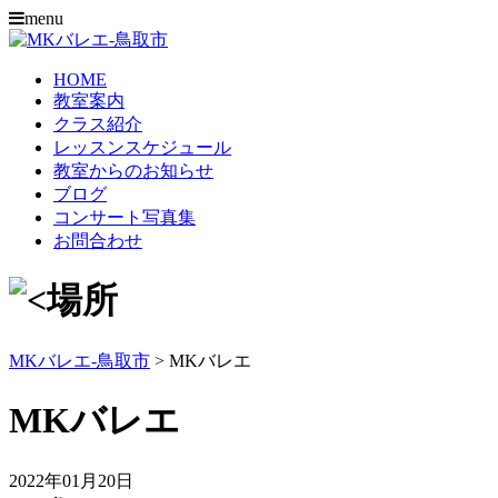
menu
HOME
教室案内
クラス紹介
レッスンスケジュール
教室からのお知らせ
ブログ
コンサート写真集
お問合わせ
MKバレエ-鳥取市
>
MKバレエ
MKバレエ
2022年01月20日