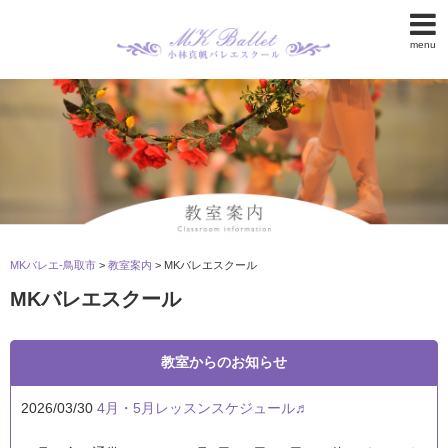
menu
MKバレエ-鳥取市
>
教室案内
>
MKバレエスクール
MKバレエスクール
教室からのお知らせ
2026/03/30
4月・5月レッスンスケジュール♬